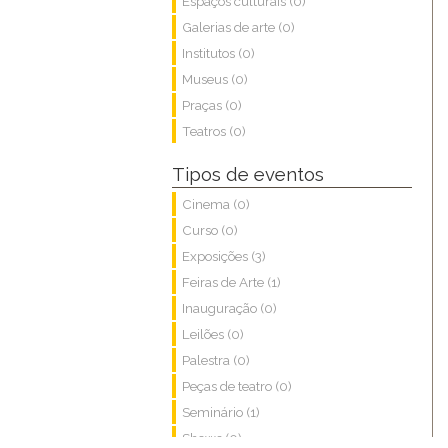
Espaços culturais (0)
Galerias de arte (0)
Institutos (0)
Museus (0)
Praças (0)
Teatros (0)
Tipos de eventos
Cinema (0)
Curso (0)
Exposições (3)
Feiras de Arte (1)
Inauguração (0)
Leilões (0)
Palestra (0)
Peças de teatro (0)
Seminário (1)
Shows (0)