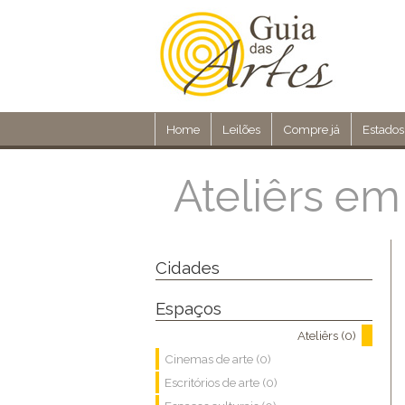
Home
Leilões
Compre já
Estados
Ateliêrs em
Cidades
Espaços
Ateliêrs (0)
Cinemas de arte (0)
Escritórios de arte (0)