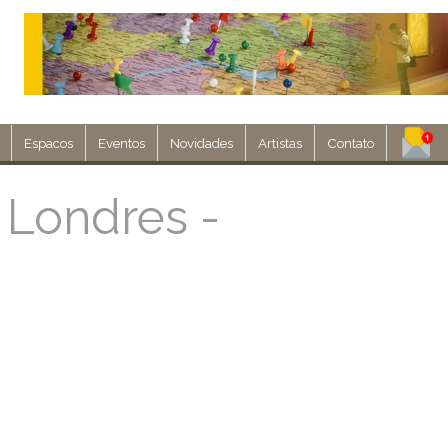
Espacos
Eventos
Novidades
Artistas
Contato
Assine nosso 
 Londres -
Env