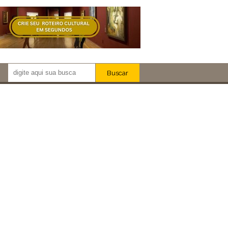
Buscar
Newsletter!
Artistas
Eventos
Locais
iar