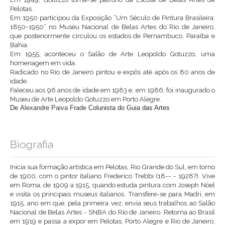
Pelotas.
Em 1950 participou da Exposição “Um Século de Pintura Brasileira:
1850-1950” no Museu Nacional de Belas Artes do Rio de Janeiro,
que posteriormente circulou os estados de Pernambuco, Paraíba e
Bahia.
Em 1955, aconteceu o Salão de Arte Leopoldo Gotuzzo, uma
homenagem em vida.
Radicado no Rio de Janeiro pintou e expôs até após os 80 anos de
idade.
Faleceu aos 96 anos de idade em 1983 e, em 1986, foi inaugurado o
Museu de Arte Leopoldo Gotuzzo em Porto Alegre.
De
Alexandre Paiva Frade
Colunista do Guia das Artes
Biografia
Inicia sua formação artística em Pelotas, Rio Grande do Sul, em torno
de 1900, com o pintor italiano Frederico Trebbi (18-- - 1928?). Vive
em Roma, de 1909 a 1915, quando estuda pintura com Joseph Nöel
e visita os principais museus italianos. Transfere-se para Madri, em
1915, ano em que, pela primeira vez, envia seus trabalhos ao Salão
Nacional de Belas Artes - SNBA do Rio de Janeiro. Retorna ao Brasil
em 1919 e passa a expor em Pelotas, Porto Alegre e Rio de Janeiro,