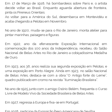
Em 17 de Março de 1918, há bombardeios sobre Paris e, o artista
decide voltar ao Brasil. Enquanto aguarda abertura de fronteira,
pinta os Pireneus Orientais.
Ao voltar para a América do Sul, desembarca em Montevidéu e
acaba chegando a Pelotas em Novembro.
No ano de 1920, muda-se para o Rio de Janeiro, monta atelier para
pintar marinhas, paisagens e figuras.
Em 1922, ano da efervescente Exposição Internacional em
comemoração dos 100 anos da Independência, recebeu, do Salão
Nacional de Belas Artes no Rio de Janeiro a cobiçadíssima Medalha
de Ouro.
Em 1923, aos 36, anos realiza sua segunda exposição em Pelotas, e
uma exposição em Porto Alegre. Ainda em 1923, no salão Nacional
de Belas Artes, destaca-se com a obra:“O Antigo forte do Leme”,
quadro publicado em cromo na revista “Iluminação Brasileira”.
No ano de 1925 junto com o amigo Osório Belém, frequenta o Curso
Livre de Modelo Vivo da Sociedade Brasileira de Belas Artes.
Em 1927, regressa à Europa e fixa-se em Portugal.
Em 1928, participa da Exposição Íbero Americana de Sevilha.