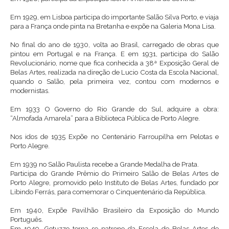
Em 1929, em Lisboa participa do importante Salão Silva Porto, e viaja
para a França onde pinta na Bretanha e expõe na Galeria Mona Lisa.
No final do ano de 1930, volta ao Brasil, carregado de obras que
pintou em Portugal e na França. E em 1931, participa do Salão
Revolucionário, nome que fica conhecida a 38ª Exposição Geral de
Belas Artes, realizada na direção de Lucio Costa da Escola Nacional,
quando o Salão, pela primeira vez, contou com modernos e
modernistas.
Em 1933 O Governo do Rio Grande do Sul, adquire a obra:
“Almofada Amarela” para a Biblioteca Pública de Porto Alegre.
Nos idos de 1935 Expõe no Centenário Farroupilha em Pelotas e
Porto Alegre.
Em 1939 no Salão Paulista recebe a Grande Medalha de Prata.
Participa do Grande Prêmio do Primeiro Salão de Belas Artes de
Porto Alegre, promovido pelo Instituto de Belas Artes, fundado por
Libindo Ferrás, para comemorar o Cinquentenário da República.
Em 1940, Expõe Pavilhão Brasileiro da Exposição do Mundo
Português.
Em 1949, Gotuzzo torna-se patrono da Escola de Belas Artes de