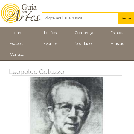
Buscar
Artistas
Home
Leilões
Compre já
Estados
Eventos
Espacos
Eventos
Novidades
Artistas
Locais
Contato
Leopoldo Gotuzzo