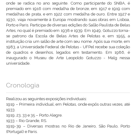
onde se radica no ano seguinte. Como participante do SNBA, é
premiado em 1916 com medalha de bronze, em 1917 e 1919 com
medalhas de prata, e em 1922 com medalha de ouro. Entre 1927 e
1930, viaja novamente à Europa mostrando suas obras em Lisboa,
Porto e Paris. Participa de diversas edições do Salão Paulista de Belas
Artes, no qual é premiado em 1938 e 1939. Em 1949, Gotuzzo torna-
se patrono da Escola de Belas Artes de Pelotas e, em 1955, a
instituição cria um salão de arte com seu nome. Após sua morte, em
1983, a Universidade Federal de Pelotas - UFPel recebe sua coleção
de quadros e desenhos, legados em testamento. Em 1986, é
inaugurado o Museu de Arte Leopoldo Gotuzzo - Malg nessa
universidade.
Cronologia
Realizou as seguintes exposições individuais:
1919 – Primeira individual, em Pelotas, onde expôs outras vezes, até
1933.
1919, 23, 33 e 35 – Porto Alegre.
1933 – Rio Grande, RS.
1919-39 – Diversas mostras no Rio de Janeiro, São Paulo, Porto
(Portugal) e Paris.