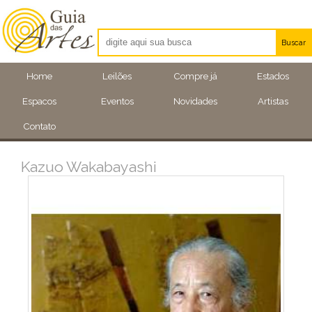
Buscar
Artistas
Home
Leilões
Compre já
Estados
Eventos
Espacos
Eventos
Novidades
Artistas
Locais
Contato
Kazuo Wakabayashi