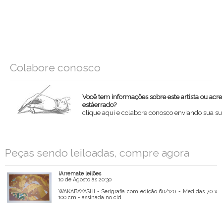
Colabore conosco
Você tem informações sobre este artista ou acr
estáerrado?
clique aqui e colabore conosco enviando sua su
Nome
Peças sendo leiloadas, compre agora
Email
iArremate leilões
Mensagem
10 de Agosto às 20:30
WAKABAYASHI - Serigrafia com edição 60/120 - Medidas 70 x
100 cm - assinada no cid