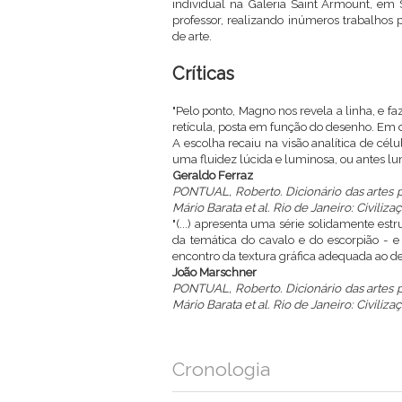
individual na Galeria Saint Armount, em 
professor, realizando inúmeros trabalhos p
de arte.
Críticas
"Pelo ponto, Magno nos revela a linha, e f
retícula, posta em função do desenho. Em d
A escolha recaiu na visão analítica de cél
uma fluidez lúcida e luminosa, ou antes lu
Geraldo Ferraz
PONTUAL, Roberto. Dicionário das artes p
Mário Barata et al. Rio de Janeiro: Civilizaç
"(...) apresenta uma série solidamente es
da temática do cavalo e do escorpião - 
encontro da textura gráfica adequada ao des
João Marschner
PONTUAL, Roberto. Dicionário das artes p
Mário Barata et al. Rio de Janeiro: Civilizaç
Cronologia