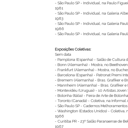
- São Paulo SP - Individual, na Paulo Figue
1981
- São Paulo SP - Individual, na Galeria Alber
1983
- São Paulo SP - Individual, na Galeria Pau
1986
- São Paulo SP - Individual, na Galeria Pau
Exposições Coletivas:
Sem data
- Pamplona (Espanha) - Salão de Cultura 
- Bonn (Alemanha) - Mostra, no Beethoven
- Frankfurt (Alemanha) - Mostra, no Buche
- Barcelona (Espanha) - Patronat Premi Int
- Bremem (Alemanha) - Bras. Grafiker e Bra
- Mannheim (Alemanha) - Bras. Grafiker e B
- Montevidéu (Uruguai) - 10 Artistas Joven
- Bolonha (Itália) - Feira de Arte de Bolonh
- Toronto (Canadá) - Coletiva, na Informal 
- São Paulo SP - Cadernos Melhoramentos
- Washington (Estados Unidos) - Coletiva,
1966
- Curitiba PR - 23º Salão Paranaense de Be
1967