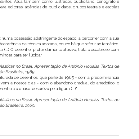
Santos. Atua também como ilustrador, publicitário, cenógrafo e
ara editoras, agências de publicidade, grupos teatrais e escolas
az numa possessão adstringente do espaço, a percorrer com a sua
ecorrência da técnica adotada, pouco há que referir ao temático.
ula (...) O desenho, profundamente alusivo, trata o escabroso com
minosa para ser lúcida".
lásticas no Brasil. Apresentação de Antônio Houaiss. Textos de
ão Brasileira, 1969.
truturada de desenhos, que parte de 1965 - com a predominância
e vem a nossos dias - com o abandono gradual do anedótico, o
enho e o quase-desprêzo pela figura (...)"
lásticas no Brasil. Apresentação de Antônio Houaiss. Textos de
ão Brasileira, 1969.