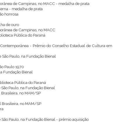
porânea de Campinas, no MACC - medalha de prata
derna - medalha de prata
ção honrosa
lha de ouro
mporânea de Campinas, no MACC
iblioteca Pública do Paraná
te Contemporânea - Prêmio do Conselho Estadual de Cultura em
de São Paulo, na Fundação Bienal
São Paulo 1970
 na Fundação Bienal
iblioteca Pública do Paraná
de São Paulo, na Fundação Bienal
l Brasileira, no MAM/SP
l Brasileira, no MAM/SP
ira
de São Paulo, na Fundação Bienal - prêmio aquisição