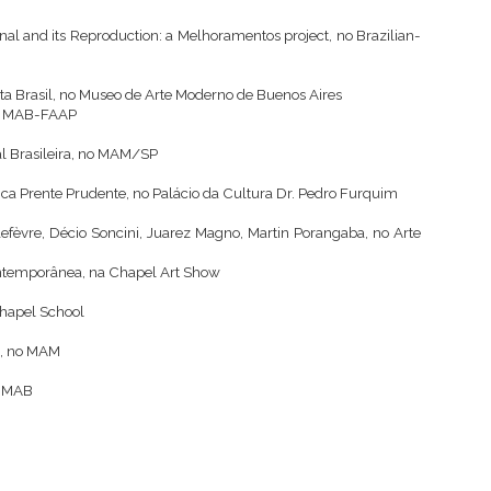
al and its Reproduction: a Melhoramentos project, no Brazilian-
ista Brasil, no Museo de Arte Moderno de Buenos Aires
 no MAB-FAAP
al Brasileira, no MAM/SP
tica Prente Prudente, no Palácio da Cultura Dr. Pedro Furquim
efèvre, Décio Soncini, Juarez Magno, Martin Porangaba, no Arte
ontemporânea, na Chapel Art Show
Chapel School
s, no MAM
o MAB