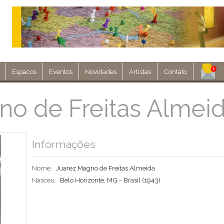
Espacos
Eventos
Novidades
Artistas
Contato
Assine nosso 
no de Freitas Almei
Env
Informações
Nome:
Juarez Magno de Freitas Almeida
Nasceu:
Belo Horizonte, MG - Brasil (1943)