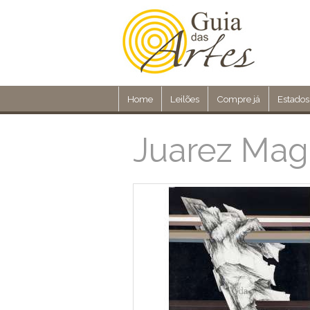
Home
Leilões
Compre já
Estados
Juarez Mag