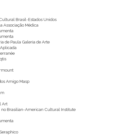
 Cultural Brasil-Estados Unidos
 da Associação Médica
ocumenta
ocumenta
ria de Paula Galeria de Arte
e Aplicada
terranée
qtis
-Armount
o dos Amigo Masp
ium
l Art
 no Brasilian-American Cultural Institute
ocumenta
 Seraphico