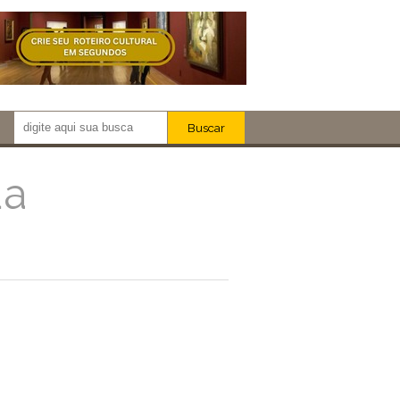
Buscar
Newsletter!
Artistas
da
Eventos
Locais
iar