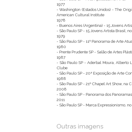
1977
- Washington (Estados Unidos) - The Origin
American Cultural Institute
1978
- Buenos Aires (Argentina) - 15 Jovens Art
- São Paulo SP - 15 Jovens Artista Brasil,
1979
- São Paulo SP - 11º Panorama de Arte Atu
1980
- Prente Prudente SP - Salão de Artes Plás
1987
- São Paulo SP - Aderbal Moura, Alberto L
Clube
- São Paulo SP - 20ª Exposição de Arte C
1988
- São Paulo SP - 21º Chapel Art Show, na 
2008
- São Paulo SP - Panorama dos Panorama
2011
- São Paulo SP - Marca Expressionismo, n
Outras imagens