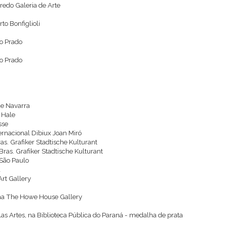
iredo Galeria de Arte
to Bonfiglioli
lo Prado
lo Prado
de Navarra
 Hale
sse
ernacional Dibiux Joan Miró
s. Grafiker Stadtische Kulturant
ras. Grafiker Stadtische Kulturant
 São Paulo
a
Art Gallery
 na The Howe House Gallery
las Artes, na Biblioteca Pública do Paraná - medalha de prata