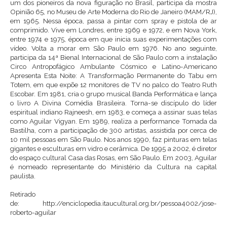
um dos pioneiros da nova figuração no Brasil, participa da mostra
Opinião 65, no Museu de Arte Moderna do Rio de Janeiro (MAM/RJ),
em 1965. Nessa época, passa a pintar com spray e pistola de ar
comprimido. Vive em Londres, entre 1969 e 1972, e em Nova York,
entre 1974 e 1975, época em que inicia suas experimentações com
vídeo. Volta a morar em São Paulo em 1976. No ano seguinte,
participa da 14ª Bienal Internacional de São Paulo com a instalação
Circo Antropofágico Ambulante Cósmico e Latino-Americano
Apresenta Esta Noite: A Transformação Permanente do Tabu em
Totem, em que expõe 12 monitores de TV no palco do Teatro Ruth
Escobar. Em 1981, cria o grupo musical Banda Performática e lança
o livro A Divina Comédia Brasileira. Torna-se discípulo do líder
espiritual indiano Rajneesh, em 1983, e começa a assinar suas telas
como Aguilar Vigyan. Em 1989, realiza a performance Tomada da
Bastilha, com a participação de 300 artistas, assistida por cerca de
10 mil pessoas em São Paulo. Nos anos 1990, faz pinturas em telas
gigantes e esculturas em vidro e cerâmica. De 1995 a 2002, é diretor
do espaço cultural Casa das Rosas, em São Paulo. Em 2003, Aguilar
é nomeado representante do Ministério da Cultura na capital
paulista.
Retirado
de: http://enciclopedia.itaucultural.org.br/pessoa4002/jose-
roberto-aguilar