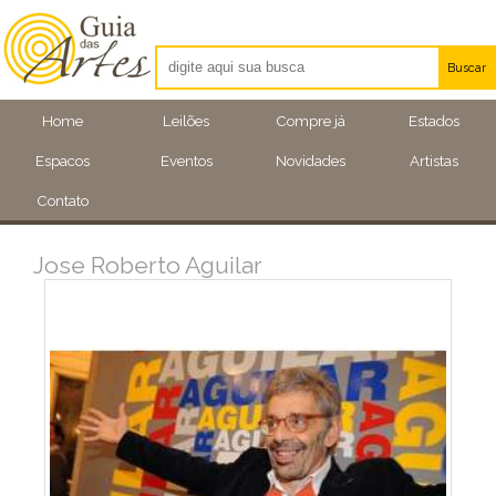
Buscar
Artistas
Home
Leilões
Compre já
Estados
Eventos
Espacos
Eventos
Novidades
Artistas
Locais
Contato
Jose Roberto Aguilar