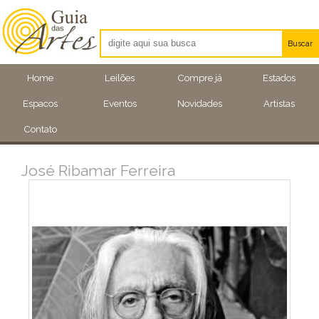
Buscar
Artistas
Home
Leilões
Compre já
Estados
Eventos
Espacos
Eventos
Novidades
Artistas
Locais
Contato
José Ribamar Ferreira