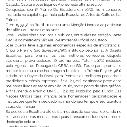
Callado, Cappa e José Espinós Alonso, este ultimo seu tio.
Conquistou seu 1º Prêmio De Escultura em 1956, num concurso
instituído na capital espanhola pela Escuela de Artes de Calle de La
Palma
E em 1959, já no Brasil , recebeu uma Menção Honrosa ao participar
do Salão Paulista de Belas Artes.
Possui várias obras em locais públicos, entre elas na estação Santa
Cecilia do metro em São Paulo e Imprensa Oficial do Estado .
José Guerra teve algumas encomendas especiais de importância:
Criou o Premio São Silvestre(1.959),instituído pelo jornal A Gazeta
Esportiva, para premiar os três melhores corredores daquela
tradicional prova pedestre; O prêmio Jeca Tatu ( 1.979) instituído
pela Agencia de Propaganda CBBA de São Paulo para premiar o
melhor texto ou a melhor imagem brasileira; o Prêmio Bayer(1.981)
,criado pela Bayer do Brasil para Premiar os melhores pecuaristas
brasileiros: o Prêmio Imprensa Oficial (1.982), destinado a premiar os
melhores livros editados em São Paulo, sob o ponto de vista gráfico;
e finalmente o Prêmio UNICEF (1.982) instituído pelo Fundo Das
Nações Unidas para infância para homenagear personalidades e
instituições que têm dedicado no mundo seu tempo e seu talento a
causa da infância .
Se dedicou a Escultura até os últimos dias de sua vida, deixando no
seu acervo obras inéditas nas quais transparece todo seu amor e
dedicação pela arte .
Uma frase de José Guerra