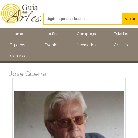
Buscar
Artistas
Home
Leilões
Compre já
Estados
Eventos
Espacos
Eventos
Novidades
Artistas
Locais
Contato
José Guerra