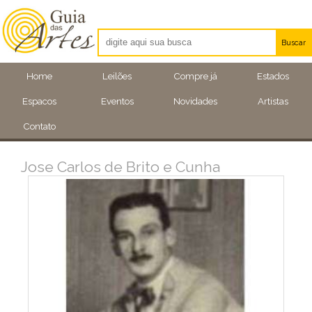
Buscar
Artistas
Home
Leilões
Compre já
Estados
Eventos
Espacos
Eventos
Novidades
Artistas
Locais
Contato
Jose Carlos de Brito e Cunha