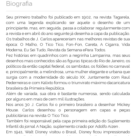
Biografia
Seu primeiro trabalho foi publicado em 1902, na revista Tagarela,
com uma legenda explicando ser aquele o desenho de um
principiante, mas, em seguida, passa a colaborar regularmente com
a revista e em abril do ano seguinte já desenha a capa da publicação.
Os trabalhos de J. Carlos apareceriam nas melhores revistas de sua
época: O Malho, O Tico Tico, Fon-Fon, Careta, A Cigarra, Vida
Moderna, Eu Sei Tudo, Revista da Semana ePara Todos.
Fez histórias em quadrinhos com a negrinha Lamparina, mas seus
desenhos mais conhecidos são as figuras típicas do Rio de Janeiro, os
políticos da então capital federal, os sambistas, os foliões no carnaval
e, principalmente, a melindrosa, uma mulher elegante e urbana que
surgia com a modernidade do século XX. Juntamente com Raul
Pederneiras e com Kalixto formou o triunvirato máximo dacaricatura
brasileira da Primeira República.
Além de variada, sua obra é bastante numerosa, sendo calculada
por alguns em mais de cem mil ilustrações.
Nos anos 30 J. Carlos foi o primeiro brasileiro a desenhar Mickey
Mouse. Carlos desenhou o personagem em capas e peças
publicitárias na revista O Tico Tico.
Também foi responsável pela capa primeira edição do Suplemento
Infantil do jornal A Nação, suplemento criado por Adolfo Aizen .
Em 1941, Walt Disney visitou o Brasil, Disney ficou impressionado