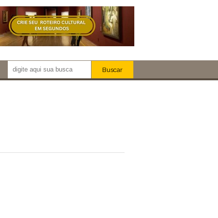
Buscar
Newsletter!
Artistas
Eventos
Locais
iar