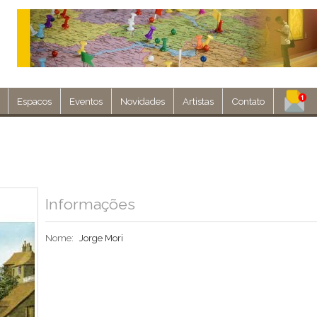
Espacos
Eventos
Novidades
Artistas
Contato
Assine nosso 
Env
Informações
Nome:
Jorge Mori