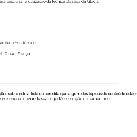
ra pesquisar a utilização da técnica clássica da Glacis.
Diretório Acadêmico.
nt-Cloud, França.
es sobre este artista ou acredita que algum dos tópicos do conteúdo estáe
abore conosco enviando sua sugestão, correção ou comentários.