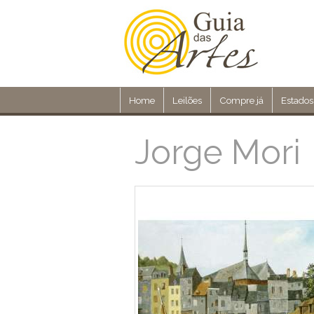
Home
Leilões
Compre já
Estados
Jorge Mori