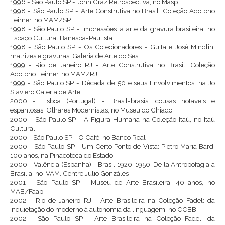
1996 - São Paulo SP - John Graz Retrospectiva, no Masp
1998 - São Paulo SP - Arte Construtiva no Brasil: Coleção Adolpho
Leirner, no MAM/SP
1998 - São Paulo SP - Impressões: a arte da gravura brasileira, no
Espaço Cultural Banespa-Paulista
1998 - São Paulo SP - Os Colecionadores - Guita e José Mindlin:
matrizes e gravuras, Galeria de Arte do Sesi
1999 - Rio de Janeiro RJ - Arte Construtiva no Brasil: Coleção
Adolpho Leirner, no MAM/RJ
1999 - São Paulo SP - Década de 50 e seus Envolvimentos, na Jo
Slaviero Galeria de Arte
2000 - Lisboa (Portugal) - Brasil-brasis: cousas notaveis e
espantosas. Olhares Modernistas, no Museu do Chiado
2000 - São Paulo SP - A Figura Humana na Coleção Itaú, no Itaú
Cultural
2000 - São Paulo SP - O Café, no Banco Real
2000 - São Paulo SP - Um Certo Ponto de Vista: Pietro Maria Bardi
100 anos, na Pinacoteca do Estado
2000 - Valência (Espanha) - Brasil 1920-1950. De la Antropofagia a
Brasilia, no IVAM. Centre Julio Gonzáles
2001 - São Paulo SP - Museu de Arte Brasileira: 40 anos, no
MAB/Faap
2002 - Rio de Janeiro RJ - Arte Brasileira na Coleção Fadel: da
inquietação do moderno à autonomia da linguagem, no CCBB
2002 - São Paulo SP - Arte Brasileira na Coleção Fadel: da