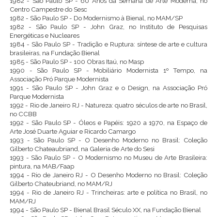
1982 - São Paulo SP - 60 Anos da Semana de Arte Moderna, no
Centro Campestre do Sesc
1982 - São Paulo SP - Do Modernismo à Bienal, no MAM/SP
1982 - São Paulo SP - John Graz, no Instituto de Pesquisas
Energéticas e Nucleares
1984 - São Paulo SP - Tradição e Ruptura: síntese de arte e cultura
brasileiras, na Fundação Bienal
1985 - São Paulo SP - 100 Obras Itaú, no Masp
1990 - São Paulo SP - Mobiliário Modernista 1º Tempo, na
Associação Pró Parque Modernista
1991 - São Paulo SP - John Graz e o Design, na Associação Pró
Parque Modernista
1992 - Rio de Janeiro RJ - Natureza: quatro séculos de arte no Brasil,
no CCBB
1992 - São Paulo SP - Óleos e Papéis: 1920 a 1970, na Espaço de
Arte José Duarte Aguiar e Ricardo Camargo
1993 - São Paulo SP - O Desenho Moderno no Brasil: Coleção
Gilberto Chateaubriand, na Galeria de Arte do Sesi
1993 - São Paulo SP - O Modernismo no Museu de Arte Brasileira:
pintura, na MAB/Faap
1994 - Rio de Janeiro RJ - O Desenho Moderno no Brasil: Coleção
Gilberto Chateubriand, no MAM/RJ
1994 - Rio de Janeiro RJ - Trincheiras: arte e política no Brasil, no
MAM/RJ
1994 - São Paulo SP - Bienal Brasil Século XX, na Fundação Bienal