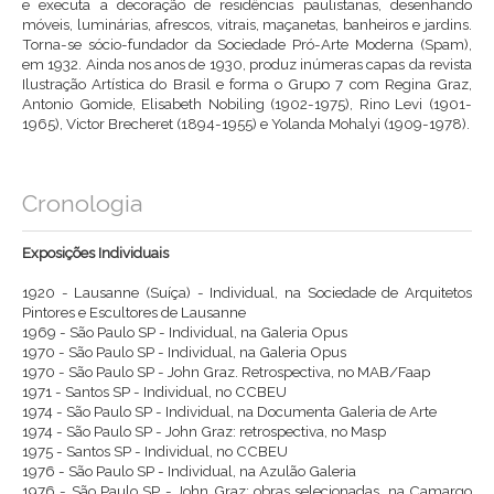
e executa a decoração de residências paulistanas, desenhando
móveis, luminárias, afrescos, vitrais, maçanetas, banheiros e jardins.
Torna-se sócio-fundador da Sociedade Pró-Arte Moderna (Spam),
em 1932. Ainda nos anos de 1930, produz inúmeras capas da revista
Ilustração Artística do Brasil e forma o Grupo 7 com Regina Graz,
Antonio Gomide, Elisabeth Nobiling (1902-1975), Rino Levi (1901-
1965), Victor Brecheret (1894-1955) e Yolanda Mohalyi (1909-1978).
Cronologia
Exposições Individuais
1920 - Lausanne (Suíça) - Individual, na Sociedade de Arquitetos
Pintores e Escultores de Lausanne
1969 - São Paulo SP - Individual, na Galeria Opus
1970 - São Paulo SP - Individual, na Galeria Opus
1970 - São Paulo SP - John Graz. Retrospectiva, no MAB/Faap
1971 - Santos SP - Individual, no CCBEU
1974 - São Paulo SP - Individual, na Documenta Galeria de Arte
1974 - São Paulo SP - John Graz: retrospectiva, no Masp
1975 - Santos SP - Individual, no CCBEU
1976 - São Paulo SP - Individual, na Azulão Galeria
1976 - São Paulo SP - John Graz: obras selecionadas, na Camargo