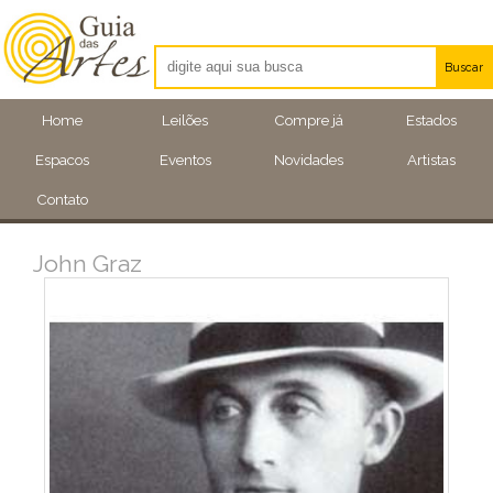
Buscar
Artistas
Home
Leilões
Compre já
Estados
Eventos
Espacos
Eventos
Novidades
Artistas
Locais
Contato
John Graz