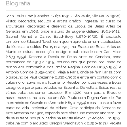
Biografia
John Louis Graz (Genebra, Suíça 1891 - São Paulo, São Paulo, 1980).
Pintor, decorador, escultor e artista gráfico. Ingressa no curso de
arquitetura, decoração e desenho da Escola de Belas Artes de
Genebra em 1908, onde é aluno de Eugène Gilliard (1861-1921),
Gabriel Vernet e Daniel Baud-Bovy (1870-1958). É discípulo
também de Edouard Ravel, com quem aprende uma multiplicidade
de técnicas e estilos. De 1911 a 1913, na Escola de Belas Artes de
Munique, estuda decoração, design e publicidade com Carl Moos
(1873-1959). Retorna à Escola de Belas Artes de Genebra, onde
permanece de 1913 a 1915, período em que passa boa parte do
tempo em companhia dos irmãos Regina Gomide (1897-1973) e
Antonio Gomide (1895-1967). Viaja a Paris, onde se familiariza com
o trabalho de Paul Cézanne (1839-1906) e entra em contato com o
cubismo, o fauvismo e o futurismo. Recebe, por duas vezes, a Bolsa
Lissignol e parte para estudos na Espanha. De volta a Suíça, realiza
vários trabalhos como ilustrador. Em 1920, vem para o Brasil e,
nesse mesmo ano, casa-se em São Paulo com Regina Gomide. Por
intermédio de Oswald de Andrade (1890-1954) o casal passa a fazer
parte da vida intelectual da cidade. Graz participa da Semana de
Arte Moderna de 1922, expondo sete obras. No mesmo ano tem um
de seus trabalhos publicados na revista Klaxon, 7ª edição. Em 1923,
trabalha com o arquiteto Gregori Warchavchik (1896-1972). Projeta