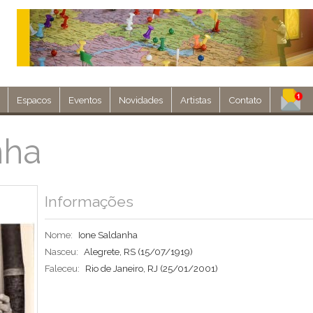
Espacos
Eventos
Novidades
Artistas
Contato
Assine nosso 
nha
Env
Informações
Nome:
Ione Saldanha
Nasceu:
Alegrete, RS
(15/07/1919)
Faleceu:
Rio de Janeiro, RJ
(25/01/2001)