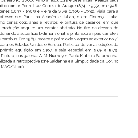
Janeiro RJ 2001). Pintora, escultora e desenhista. Realiza seus
liê do pintor Pedro Luiz Correia de Araújo (1874 - 1955), em 1948.
nes (1897 - 1985) e Vieira da Silva (1908 - 1992). Viaja para a
fresco em Paris, na Académie Julian, e em Florença, Itália.
omo cenas cotidianas e retratos, e pintura de casarios, em que
ua produção adquire um caráter abstrato. No fim da década de
donando a superfície bidimensional, e pinta sobre ripas, carretéis
 e bambus. Em 1969, recebe o prêmio de viagem ao exterior no 7º
para os Estados Unidos e Europa. Participa de várias edições da
 prêmio aquisição em 1967, e sala especial em 1975 e 1979.
intura, nas galerias A. M. Niemeyer, Paulo Klabin e Saramenha,
lizada a retrospectiva Ione Saldanha e a Simplicidade da Cor, no
 MAC/Niterói.