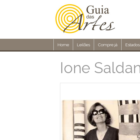
Home
Leilões
Compre já
Estados
Ione Salda