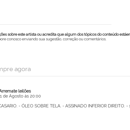
es sobre este artista ou acredita que algum dos tópicos do conteúdo estáe
abore conosco enviando sua sugestão, correção ou comentários.
mpre agora
iArremate leilões
11 de Agosto às 20:00
CASARIO. - ÓLEO SOBRE TELA. - ASSINADO INFERIOR DIREITO. - 
Enviar