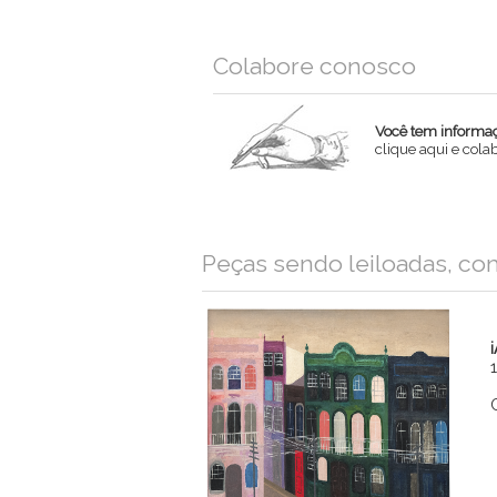
Colabore conosco
Você tem informaçõ
clique aqui e col
Nome
Peças sendo leiloadas, co
Email
Mensagem