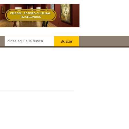
Buscar
Newsletter!
Artistas
Eventos
Locais
iar