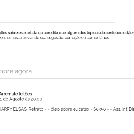
es sobre este artista ou acredita que algum dos tópicos do conteúdo estáe
abore conosco enviando sua sugestão, correção ou comentários.
mpre agora
iArremate leilões
11 de Agosto às 20:00
HARRY ELSAS, Retrato - - óleo sobre eucatex - 60x50 - - Ass. Inf. Dir
Enviar