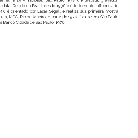
anha, 1925 - Taubaté, São Paulo, 1994). Muralista, gravador,
todidata. Reside no Brasil desde 1936 e é fortemente influenciado
45, é orientado por Lasar Segall e realiza sua primeira mostra
tura, MEC, Rio de Janeiro. A partir de 1970, fixa-se em São Paulo
 e Banco Cidade de São Paulo, 1976.