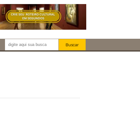
Buscar
Newsletter!
Artistas
Eventos
Locais
iar