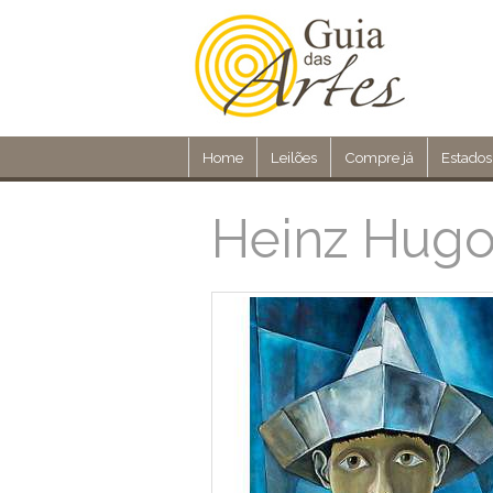
Home
Leilões
Compre já
Estados
Heinz Hugo 