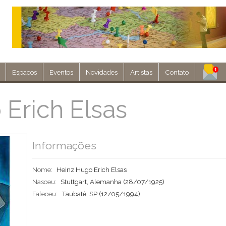
Espacos
Eventos
Novidades
Artistas
Contato
Assine nosso 
Erich Elsas
Env
Informações
Nome:
Heinz Hugo Erich Elsas
Nasceu:
Stuttgart, Alemanha
(28/07/1925)
Faleceu:
Taubaté, SP
(12/05/1994)