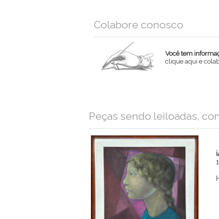
Colabore conosco
Você tem informaçõ
clique aqui e col
Nome
Email
Peças sendo leiloadas, co
Mensagem