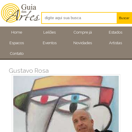
Buscar
Artistas
Home
Leilões
Compre já
Estados
Eventos
Espacos
Eventos
Novidades
Artistas
Locais
Contato
Gustavo Rosa