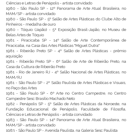
Ciências e Letras de Penápolis - artista convidado
1980 - São Paulo SP - 12º Panorama de Arte Atual Brasileira, no
MAM/SP - artista convidado
1980 - São Paulo SP - 5º Salão de Artes Plásticas do Clube Alto de
Pinheiros - medalha de ouro
1980 - Tóquio (Japão) - 5ª Exposição Brasil-Japão, no Museu de
Belas Artes de Tóquio
1981 - Piracicaba SP - 14º Salão de Arte Contemporânea de
Piracicaba, na Casa das Artes Plásticas "Miguel Dutra"
1981 - Ribeirão Preto SP - 4º Salão de Artes Plásticas - prêmio
aquisição
1981 - Ribeirão Preto SP - 6º Salão de Arte de Ribeirão Preto, na
Casa da Cultura de Ribeirão Preto
1981 - Rio de Janeiro RJ - 4º Salão Nacional de Artes Plásticas, no
MAM/RJ
1981 - São Paulo SP - 2º Salão Paulista de Artes Plásticas e Visuais,
no Paço das Artes
1981 - São Paulo SP - 6º Arte no Centro Campestre, no Centro
Campestre Sesc Brasílio Machado Neto
1982 - Penápolis SP - 5º Salão de Artes Plásticas da Noroeste, na
Fundação Educacional de Penápolis. Faculdade de Filosofia,
Ciências e Letras de Penápolis - artista convidado
1983 - São Paulo SP - 14º Panorama de Arte Atual Brasileira, no
MAM/SP - artista convidado
1983 - São Paulo SP - Avenida Paulista, na Galeria Sesc Paulista