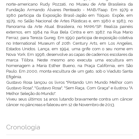
norte-americano Rudy Pozzati, no Museu de Arte Brasileira da
Fundação Armando Álvares Penteado - MAB/Faap. Em 1979 e
1980 participa da Exposição Brasil-Japão em Tóquio. Expõe, em
1979, no Salão Nacional de Artes Plásticas e, em 1980 e 1983, no
Panorama da Arte Atual Brasileira, no MAM/SP. Realiza painéis
externos, em 1984 na Rua Bela Cintra e em 1987, na Rua Mario
Ferraz, para Tereza Gureg. Em 1990 participa de exposição coletiva
no International Museum of 20th Century Arts, em Los Angeles,
Estados Unidos. Lança, em 1994, uma grife com o seu nome em
Nova York. Em 1998, desenvolve as capas de cadernos escolares da
marca Tilibra. Neste mesmo ano executa uma escultura em
homenagem a Maria Esther Bueno, na Praça Califórnia, em São
Paulo. Em 2000, monta escultura de um gato, sob o Viaduto Santa
Efigênia.
Gustavo Rosa lançou os livros "Pintando Um Mundo Melhor com
Gustavo Rosa", "Gustavo Rosa", "Sem Raça, Com Graça" e ilustrou "A
Melhor Seleção do Mundo".
Viveu seus últimos 14 anos lutando bravamente contra um câncer
câncer no pâncreas e faleceu em 12 de Novembro de 2013.
Cronologia