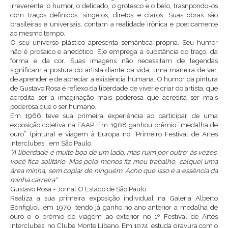
irreverente, o humor, o delicado, o grotesco e o belo, trasnpondo-os
com traços definidos, singelos, diretos e claros. Suas obras são
brasileiras e universais, contam a realidade irônica e poeticamente
ao mesmo tempo.
O seu universo plástico apresenta semântica própria. Seu humor
não é prosaico e anedótico. Ele emprega a substância do traço, da
forma e da cor. Suas imagens não necessitam de legendas
significam a postura do artista diante da vida, uma maneira de ver,
de aprender e de apreciar a existência humana. O humor da pintura
de Gustavo Rosa é reflexo da liberdade de viver e criar do artista, que
acredita ser a imaginação mais poderosa que acredita ser mais
poderosa que o ser humano.
Em 1966 teve sua primeira experiência ao participar de uma
exposição coletiva na FAAP. Em 1968 ganhou prêmio “medalha de
ouro” (pintura) e viagem à Europa no “Primeiro Festival de Artes
Interclubes”, em São Paulo.
"A liberdade é muito boa de um lado, mas ruim por outro: às vezes,
você fica solitário. Mas pelo menos fiz meu trabalho, calquei uma
área minha, sem copiar de ninguém. Acho que isso é a essência da
minha carreira"
Gustavo Rosa - Jornal O Estado de São Paulo
Realiza a sua primeira exposição individual na Galeria Alberto
Bonfiglioli em 1970, tendo já ganho no ano anterior a medalha de
ouro e o prêmio de viagem ao exterior no 1º Festival de Artes
Interclubes, no Clube Monte Líbano. Em 1974, estuda gravura com o