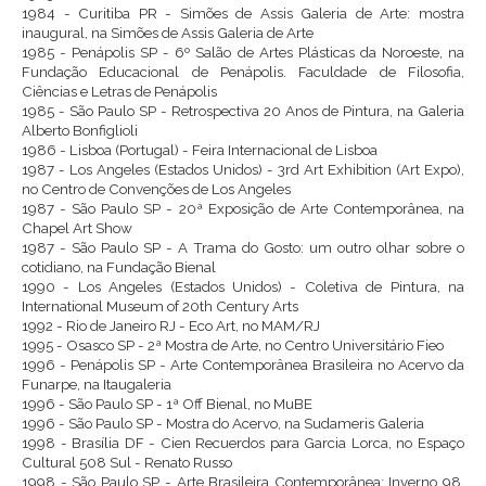
1984 - Curitiba PR - Simões de Assis Galeria de Arte: mostra
inaugural, na Simões de Assis Galeria de Arte
1985 - Penápolis SP - 6º Salão de Artes Plásticas da Noroeste, na
Fundação Educacional de Penápolis. Faculdade de Filosofia,
Ciências e Letras de Penápolis
1985 - São Paulo SP - Retrospectiva 20 Anos de Pintura, na Galeria
Alberto Bonfiglioli
1986 - Lisboa (Portugal) - Feira Internacional de Lisboa
1987 - Los Angeles (Estados Unidos) - 3rd Art Exhibition (Art Expo),
no Centro de Convenções de Los Angeles
1987 - São Paulo SP - 20ª Exposição de Arte Contemporânea, na
Chapel Art Show
1987 - São Paulo SP - A Trama do Gosto: um outro olhar sobre o
cotidiano, na Fundação Bienal
1990 - Los Angeles (Estados Unidos) - Coletiva de Pintura, na
International Museum of 20th Century Arts
1992 - Rio de Janeiro RJ - Eco Art, no MAM/RJ
1995 - Osasco SP - 2ª Mostra de Arte, no Centro Universitário Fieo
1996 - Penápolis SP - Arte Contemporânea Brasileira no Acervo da
Funarpe, na Itaugaleria
1996 - São Paulo SP - 1ª Off Bienal, no MuBE
1996 - São Paulo SP - Mostra do Acervo, na Sudameris Galeria
1998 - Brasília DF - Cien Recuerdos para Garcia Lorca, no Espaço
Cultural 508 Sul - Renato Russo
1998 - São Paulo SP - Arte Brasileira Contemporânea: Inverno 98,