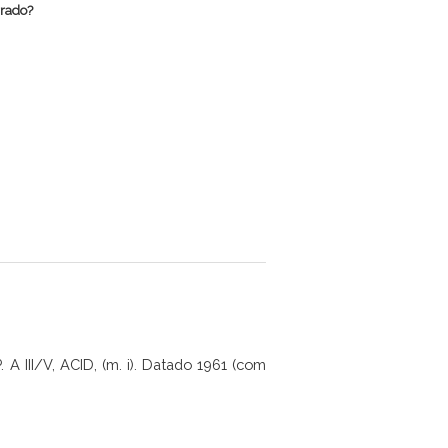
rrado?
 III/V, ACID, (m. i). Datado 1961 (com