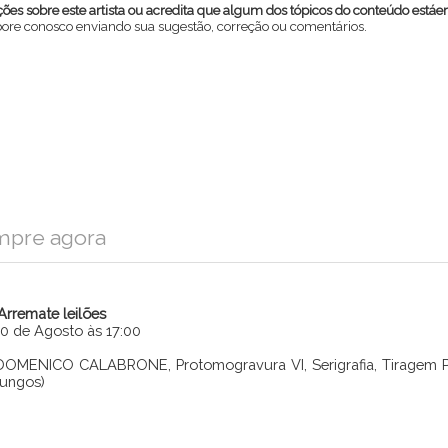
es sobre este artista ou acredita que algum dos tópicos do conteúdo estáe
abore conosco enviando sua sugestão, correção ou comentários.
mpre agora
iArremate leilões
10 de Agosto às 17:00
Enviar
DOMENICO CALABRONE, Protomogravura VI, Serigrafia, Tiragem P. A
fungos)