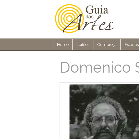
Home
Leilões
Compre já
Estados
Domenico S