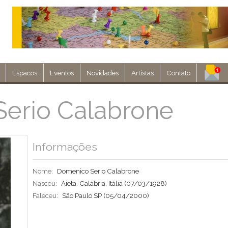
Espacos
Eventos
Novidades
Artistas
Contato
Assine nosso 
erio Calabrone
Env
Informações
Nome:
Domenico Serio Calabrone
Nasceu:
Aieta, Calábria, Itália
(07/03/1928)
Faleceu:
São Paulo SP
(05/04/2000)