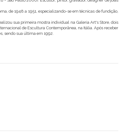
8 - São Paulo 2000). Escultor, pintor, gravador, designer de jóias
ma, de 1948 a 1951, especializando-se em técnicas de fundição,
izou sua primeira mostra individual na Galeria Art's Store, dois
ternacional de Escultura Contemporânea, na Itália. Após receber
ões, sendo sua última em 1992.