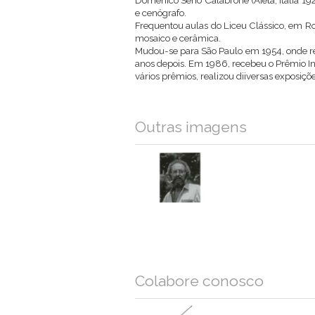
Domenico Serio Calabrone (Aieta, Itália 192
e cenógrafo.
Frequentou aulas do Liceu Clássico, em Ro
mosaico e cerâmica.
Mudou-se para São Paulo em 1954, onde real
anos depois. Em 1986, recebeu o Prêmio In
vários prêmios, realizou diiversas exposiç
Outras imagens
Colabore conosco