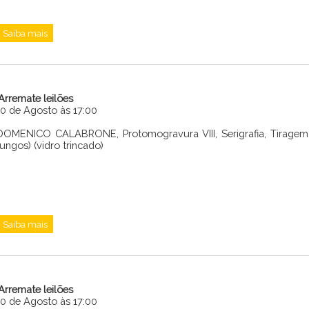
Saiba mais
iArremate leilões
10 de Agosto às 17:00
DOMENICO CALABRONE, Protomogravura VIII, Serigrafia, Tiragem 
fungos) (vidro trincado)
Saiba mais
iArremate leilões
10 de Agosto às 17:00