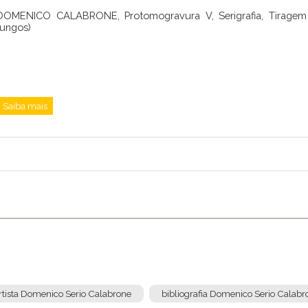
DOMENICO CALABRONE, Protomogravura V, Serigrafia, Tiragem 1
fungos)
Saiba mais
rtista Domenico Serio Calabrone
bibliografia Domenico Serio Calabr