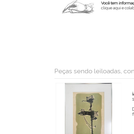
Você tem informaçõ
clique aqui e col
Nome
Email
Mensagem
Peças sendo leiloadas, co