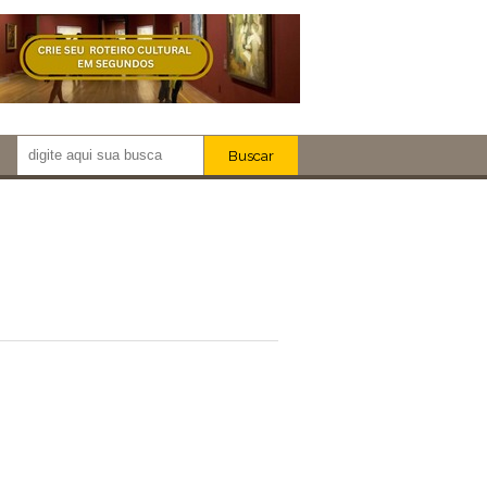
Buscar
Newsletter!
Artistas
Eventos
Locais
iar