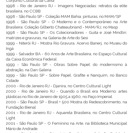
Conjunto Cultural da Caixa
1998 - Rio de Janeiro RJ - Imagens Negociadas: retratos da elite
brasileira, no CCBB
1998 - São Paulo SP - Coleção MAM Bahia: pinturas, no MAM/SP
1998 - São Paulo SP - O Moderno e o Contemporâneo na Arte
Brasileira: Coleção Gilberto Chateaubriand - MAM/RJ, no Masp
1998 - São Paulo SP - Os Colecionadores - Guita e José Mindlin:
matrizes e gravuras, na Galeria de Arte do Sesi
1999 - Niterói RJ - Mostra Rio Gravura. Acervo Banerj, no Museu do
Ingá
1999 - Salvador BA - 60 Anos de Arte Brasileira, no Espaço Cultural
da Caixa Econômica Federal
1999 - São Paulo SP - Obras Sobre Papel: do modernismo à
abstração, na Dan Galeria
1999 - São Paulo SP - Sobre Papel, Grafite e Nanquim, no Banco
Cidade
2000 - Rio de Janeiro RJ - Djanira, no Centro Cultural Light
2000 - Rio de Janeiro RJ - Quando o Brasil era Moderno: artes
plásticas no Rio de Janeiro de 1905 a 1960, no Paço Imperial
2000 - São Paulo SP - Brasil + 500 Mostra do Redescobrimento, na
Fundação Bienal
2001 - Rio de Janeiro RJ - Aquarela Brasileira, no Centro Cultural
Light
2001 - São Paulo SP - O Feminino na Arte, na Biblioteca Municipal
Mário de Andrade