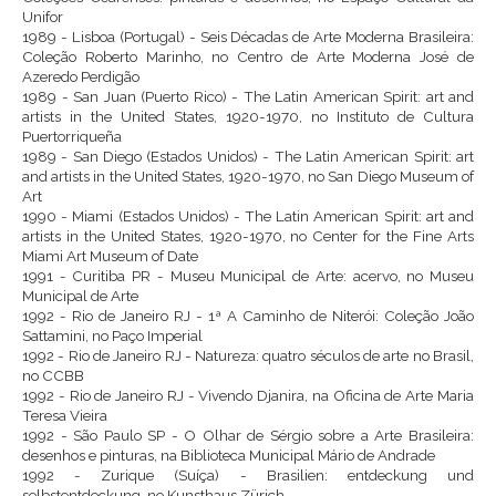
Unifor
1989 - Lisboa (Portugal) - Seis Décadas de Arte Moderna Brasileira:
Coleção Roberto Marinho, no Centro de Arte Moderna José de
Azeredo Perdigão
1989 - San Juan (Puerto Rico) - The Latin American Spirit: art and
artists in the United States, 1920-1970, no Instituto de Cultura
Puertorriqueña
1989 - San Diego (Estados Unidos) - The Latin American Spirit: art
and artists in the United States, 1920-1970, no San Diego Museum of
Art
1990 - Miami (Estados Unidos) - The Latin American Spirit: art and
artists in the United States, 1920-1970, no Center for the Fine Arts
Miami Art Museum of Date
1991 - Curitiba PR - Museu Municipal de Arte: acervo, no Museu
Municipal de Arte
1992 - Rio de Janeiro RJ - 1ª A Caminho de Niterói: Coleção João
Sattamini, no Paço Imperial
1992 - Rio de Janeiro RJ - Natureza: quatro séculos de arte no Brasil,
no CCBB
1992 - Rio de Janeiro RJ - Vivendo Djanira, na Oficina de Arte Maria
Teresa Vieira
1992 - São Paulo SP - O Olhar de Sérgio sobre a Arte Brasileira:
desenhos e pinturas, na Biblioteca Municipal Mário de Andrade
1992 - Zurique (Suíça) - Brasilien: entdeckung und
selbstentdeckung, no Kunsthaus Zürich