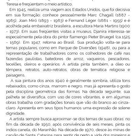
Teresa e freqüentam o meio artístico.
Em 1945, realiza uma viagem aos Estados Unidos, que foi decisiva
em sua formação: conhece pessoalmente Marc Chagall (1887 -
1985), Joan Miró (1893 - 1983) e Fernand Léger (1881 - 1955) e é
acolhida pela embaixatriz brasileira, a escultora Maria Martins (1900
- 1973). Em suas freqüentes visitas a museus, Djanira interessa-se
especialmente pela obra do pintor flamengo Pieter Bruegel (ca.1525
- 1569). Em 1947, retorna ao Brasil. Sua produção volta-se para
temas populares, como em Parque de Diversões (1948), ou para a
representação de trabalhadores como os colhedores de café nas
fazendas paulistas, batedores de arroz, vaqueiros, pescadores,
tecelões, oleiros e operários. A artista pinta também, a óleo ou
têmpera, retratos, auto-retratos, obras de temática religiosa e
paisagens.
A sua pintura dos anos 1940 é geralmente sombria, utiliza tons
rebaixados, como cinza, marrom e negro, mas já apresenta o gosto
pela disciplina geométrica das formas. Na década seguinte, sua
palheta se diversifica, com uso de cores vibrantes, e em algumas
obras trabalha com gradações tonais que vão do branco ao cinza-
claro. Apresenta em seus tipos humanos uma expressão de solene
dignidade.
A artista sempre busca aproximar-se dos temas de suas obras: no
fim da década de 1950, após convivência de seis meses, pinta os
índios canela, do Maranhão. Na década de 1970, desce às minas de
carvão de Santa Catarina para sentir de perto a vida dos mineiros e