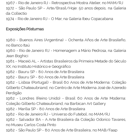
1967 - Rio de Janeiro RJ - Retrospectiva Mostra Atelier, no MAM/RJ
1972 - São Paulo SP - Arte/Brasil/Hoje: 50 anos depois, na Galeria
da Collectio
1974 - Rio de Janeiro RJ - O Mar, na Galeria Ibeu Copacabana
Exposições Póstumas
1980 - Buenos Aires (Argentina) - Ochenta Años de Arte Brasileño,
no Banco Itaú
1980 - Rio de Janeiro RJ - Homenagem a Mário Pedrosa, na Galeria
Jean Boghici
1981 - Maceió AL - Artistas Brasileiros da Primeira Metade do Século
XX, no Instituto Histórico e Geográfico
1982 - Bauru SP - 80 Anos de Arte Brasileira
1982 - Bauru SP - 80 Anos de Arte Brasileira
1982 - Lisboa (Portugal) - Brasil 60 Anos de Arte Moderna: Coleção
Gilberto Chateaubriand, no Centro de Arte Moderna José de Azeredo
Perdigão
1982 - Londres (Reino Unido) - Brasil 60 Anos de Arte Moderna:
Coleção Gilberto Chateaubriand, na Barbican Art Gallery
1982 - Marília SP - 80 Anos de Arte Brasileira
1982 - Rio de Janeiro RJ - Universo do Futebol, no MAM/RJ
1982 - Salvador BA - A Arte Brasileira da Coleção Odorico Tavares,
no Museu Carlos Costa Pinto
1982 - São Paulo SP - 80 Anos de Arte Brasileira, no MAB/Faap