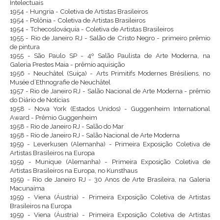
Intelectuais
1954 - Hungria - Coletiva de Artistas Brasileiros
1954 - Polônia - Coletiva de Artistas Brasileiros
1954 - Tchecoslováquia - Coletiva de Artistas Brasileiros
1955 - Rio de Janeiro RJ - Salão de Cristo Negro - primeiro prêmio
de pintura
1955 - São Paulo SP - 4º Salão Paulista de Arte Moderna, na
Galeria Prestes Maia - prêmio aquisição
1956 - Neuchâtel (Suíça) - Arts Primitifs Modernes Brésiliens, no
Musée d´Ethnografie de Neuchâtel
1957 - Rio de Janeiro RJ - Salão Nacional de Arte Moderna - prêmio
do Diário de Notícias
1958 - Nova York (Estados Unidos) - Guggenheim International
Award - Prêmio Guggenheim
1958 - Rio de Janeiro RJ - Salão do Mar
1958 - Rio de Janeiro RJ - Salão Nacional de Arte Moderna
1959 - Leverkusen (Alemanha) - Primeira Exposição Coletiva de
Artistas Brasileiros na Europa
1959 - Munique (Alemanha) - Primeira Exposição Coletiva de
Artistas Brasileiros na Europa, no Kunsthaus
1959 - Rio de Janeiro RJ - 30 Anos de Arte Brasileira, na Galeria
Macunaíma
1959 - Viena (Áustria) - Primeira Exposição Coletiva de Artistas
Brasileiros na Europa
1959 - Viena (Áustria) - Primeira Exposição Coletiva de Artistas