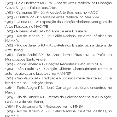
1983 - Belo Horizonte MG - 80 Anos de Arte Brasileira, na Fundação
Clóvis Salgado. Palácio das Artes
1983 - Campinas SP - 80 Anos de Arte Brasileira, no MACC
1983 - Curitiba PR - 80 Anos de Arte Brasileira, no MAC/PR
1983 - Olinda PE - 2ª Exposição da Coleção Abelardo Rodrigues de
Artes Plásticas, no MAC/PE
1983 - Ribeirão Preto SP - 80 Anos de Arte Brasileira
1983 - Rio de Janeiro RJ - 6º Salão Nacional de Artes Plásticas, no
MAM/RJ
1983 - Rio de Janeiro RJ - Auto-Retratos Brasileiros, na Galeria de
Arte Banerj
1983 - Santo André SP - 80 Anos de Arte Brasileira, na Prefeitura
Municipal de Santo André
1984 - Rio de Janeiro RJ - Doações Recentes 82-84, no MNBA
1984 - São Paulo SP - Coleção Gilberto Chateaubriand: retrato e
auto-retrato da arte brasileira, no MAM/SP
1984 - São Paulo SP - Tradição e Ruptura: síntese de arte e cultura
brasileiras, na Fundação Bienal
1985 - Porto Alegre RS - Iberê Camargo: trajetória e encontros, no
Margs
1985 - Rio de Janeiro RJ - Retrato do Colecionador na sua Coleção,
na Galeria de Arte Banerj
1985 - Rio de Janeiro RJ - Retrospectiva, no MNBA
1985 - Rio de Janeiro RJ - 8º Salão Nacional de Artes Plásticas, no
MAM/RJ