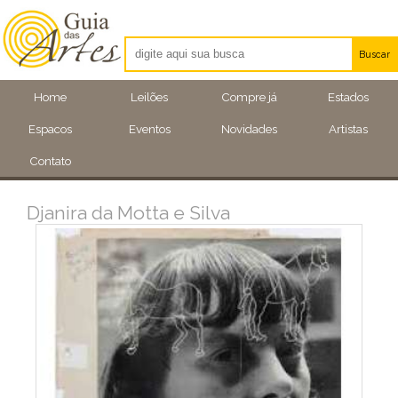
Buscar
Artistas
Home
Leilões
Compre já
Estados
Eventos
Espacos
Eventos
Novidades
Artistas
Locais
Contato
Djanira da Motta e Silva