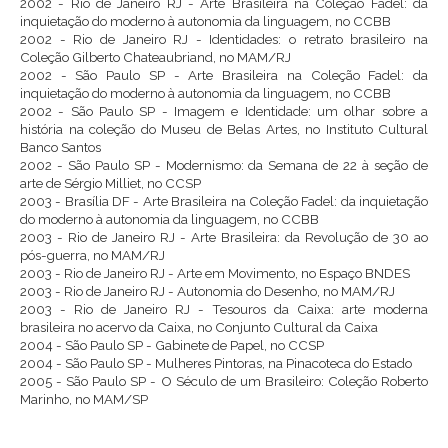
2002 - Rio de Janeiro RJ - Arte Brasileira na Coleção Fadel: da
inquietação do moderno à autonomia da linguagem, no CCBB
2002 - Rio de Janeiro RJ - Identidades: o retrato brasileiro na
Coleção Gilberto Chateaubriand, no MAM/RJ
2002 - São Paulo SP - Arte Brasileira na Coleção Fadel: da
inquietação do moderno à autonomia da linguagem, no CCBB
2002 - São Paulo SP - Imagem e Identidade: um olhar sobre a
história na coleção do Museu de Belas Artes, no Instituto Cultural
Banco Santos
2002 - São Paulo SP - Modernismo: da Semana de 22 à seção de
arte de Sérgio Milliet, no CCSP
2003 - Brasília DF - Arte Brasileira na Coleção Fadel: da inquietação
do moderno à autonomia da linguagem, no CCBB
2003 - Rio de Janeiro RJ - Arte Brasileira: da Revolução de 30 ao
pós-guerra, no MAM/RJ
2003 - Rio de Janeiro RJ - Arte em Movimento, no Espaço BNDES
2003 - Rio de Janeiro RJ - Autonomia do Desenho, no MAM/RJ
2003 - Rio de Janeiro RJ - Tesouros da Caixa: arte moderna
brasileira no acervo da Caixa, no Conjunto Cultural da Caixa
2004 - São Paulo SP - Gabinete de Papel, no CCSP
2004 - São Paulo SP - Mulheres Pintoras, na Pinacoteca do Estado
2005 - São Paulo SP - O Século de um Brasileiro: Coleção Roberto
Marinho, no MAM/SP