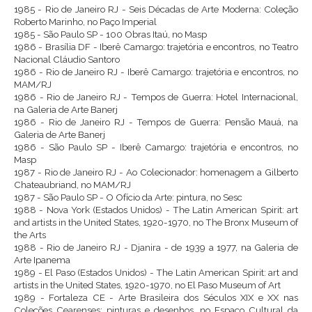
1985 - Rio de Janeiro RJ - Seis Décadas de Arte Moderna: Coleção
Roberto Marinho, no Paço Imperial
1985 - São Paulo SP - 100 Obras Itaú, no Masp
1986 - Brasília DF - Iberê Camargo: trajetória e encontros, no Teatro
Nacional Cláudio Santoro
1986 - Rio de Janeiro RJ - Iberê Camargo: trajetória e encontros, no
MAM/RJ
1986 - Rio de Janeiro RJ - Tempos de Guerra: Hotel Internacional,
na Galeria de Arte Banerj
1986 - Rio de Janeiro RJ - Tempos de Guerra: Pensão Mauá, na
Galeria de Arte Banerj
1986 - São Paulo SP - Iberê Camargo: trajetória e encontros, no
Masp
1987 - Rio de Janeiro RJ - Ao Colecionador: homenagem a Gilberto
Chateaubriand, no MAM/RJ
1987 - São Paulo SP - O Ofício da Arte: pintura, no Sesc
1988 - Nova York (Estados Unidos) - The Latin American Spirit: art
and artists in the United States, 1920-1970, no The Bronx Museum of
the Arts
1988 - Rio de Janeiro RJ - Djanira - de 1939 a 1977, na Galeria de
Arte Ipanema
1989 - El Paso (Estados Unidos) - The Latin American Spirit: art and
artists in the United States, 1920-1970, no El Paso Museum of Art
1989 - Fortaleza CE - Arte Brasileira dos Séculos XIX e XX nas
Coleções Cearenses: pinturas e desenhos, no Espaço Cultural da