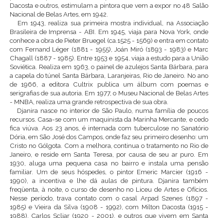
Dacosta e outros, estimulam a pintora que vem a expor no 48 Salão
Nacional de Belas Artes, em 1942.
Em 1943, realiza sua primeira mostra individual, na Associação
Brasileira de Imprensa - ABI. Em 1945, viaja para Nova York, onde
conhece a obra de Pieter Bruegel (ca.1525 - 1569) e entra em contato
com Fernand Léger (1881 - 1955), Joán Miró (1893 - 1983) e Marc
Chagall (1887 - 1985). Entre 1953 e 1954, viaja a estudo para a União
Soviética. Realiza em 1963, o painel de azulejos Santa Bárbara, para
a capela do túnel Santa Bárbara, Laranjeiras, Rio de Janeiro. No ano
de 1966, a editora Cultrix publica um álbum com poemas e
serigrafias de sua autoria. Em 1977, o Museu Nacional de Belas Artes
- MNBA, realiza uma grande retrospectiva de sua obra.
Djanira nasce no interior de São Paulo, numa família de poucos
recursos. Casa-se com um maquinista da Marinha Mercante, e cedo
fica viúva. Aos 23 anos, é internada com tuberculose no Sanatório
Dória, em São José dos Campos, onde faz seu primeiro desenho: um
Cristo no Gólgota. Com a melhora, continua o tratamento no Rio de
Janeiro, e reside em Santa Teresa, por causa de seu ar puro. Em
1930, aluga uma pequena casa no bairro e instala uma pensão
familiar. Um de seus hóspedes, o pintor Emeric Marcier (1916 -
1990), a incentiva e lhe dá aulas de pintura. Djanira também
freqüenta, à noite, o curso de desenho no Liceu de Artes e Ofícios.
Nesse período, trava contato com o casal Arpad Szenes (1897 -
1985) e Vieira da Silva (1908 - 1992), com Milton Dacosta (1915 -
1988), Carlos Scliar (1920 - 2001), e outros que vivem em Santa