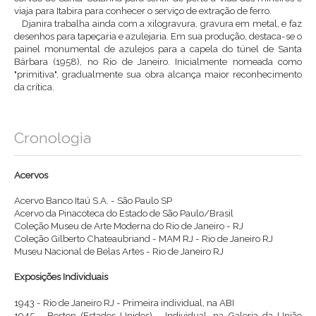
viaja para Itabira para conhecer o serviço de extração de ferro.
Djanira trabalha ainda com a xilogravura, gravura em metal, e faz
desenhos para tapeçaria e azulejaria. Em sua produção, destaca-se o
painel monumental de azulejos para a capela do túnel de Santa
Bárbara (1958), no Rio de Janeiro. Inicialmente nomeada como
"primitiva", gradualmente sua obra alcança maior reconhecimento
da crítica.
Cronologia
Acervos
Acervo Banco Itaú S.A. - São Paulo SP
Acervo da Pinacoteca do Estado de São Paulo/Brasil
Coleção Museu de Arte Moderna do Rio de Janeiro - RJ
Coleção Gilberto Chateaubriand - MAM RJ - Rio de Janeiro RJ
Museu Nacional de Belas Artes - Rio de Janeiro RJ
Exposições Individuais
1943 - Rio de Janeiro RJ - Primeira individual, na ABI
1945 - Boston (Estados Unidos) - Individual, na Galeria da União