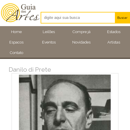
Buscar
Artistas
Home
Leilões
Compre já
Estados
Eventos
Espacos
Eventos
Novidades
Artistas
Locais
Contato
Danilo di Prete