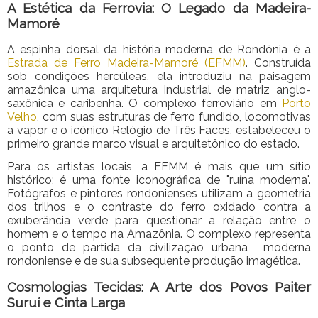
A Estética da Ferrovia: O Legado da Madeira-
Mamoré
A espinha dorsal da história moderna de Rondônia é a
Estrada de Ferro Madeira-Mamoré (EFMM)
. Construída
sob condições hercúleas, ela introduziu na paisagem
amazônica uma arquitetura industrial de matriz anglo-
saxônica e caribenha. O complexo ferroviário em
Porto
Velho
, com suas estruturas de ferro fundido, locomotivas
a vapor e o icônico Relógio de Três Faces, estabeleceu o
primeiro grande marco visual e arquitetônico do estado.
Para os artistas locais, a EFMM é mais que um sítio
histórico; é uma fonte iconográfica de "ruína moderna".
Fotógrafos e pintores rondonienses utilizam a geometria
dos trilhos e o contraste do ferro oxidado contra a
exuberância verde para questionar a relação entre o
homem e o tempo na Amazônia. O complexo representa
o ponto de partida da civilização urbana moderna
rondoniense e de sua subsequente produção imagética.
Cosmologias Tecidas: A Arte dos Povos Paiter
Suruí e Cinta Larga