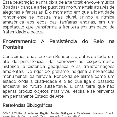
Essa celebração é uma obra de arte total: envolve música
(toadas), dança e artes plásticas monumentais através de
alegorias e fantasias. É o momento em que a identidade
rondoniense se mostra mais plural, unindo a rítmica
amazônica aos ecos das fanfarras andinas, em um
espetáculo que transforma a fronteira em um palco de
fraternidade e beleza.
Encerramento: A Persistência do Belo na
Fronteira
Concluímos que a arte em Rondônia é, antes de tudo, um
ato de persistência. Ela sobrevive ao esquecimento
histórico, à distância geográfica e às transformações
ambientais. Do rigor do grafismo indígena à melancolia
monumental da ferrovia, Rondônia se afirma como um
estado onde a criatividade é o fio que liga o passado
ancestral ao futuro sustentável. É uma terra que não
apenas produz objetos, mas vive, respira e se reinventa
em permanente Estado de Arte.
Referências Bibliográficas
CONCULTURA.
A Arte na Região Norte: Diálogos e Fronteiras
. Manaus: Fundo
Municipal de Cultura, 2016. (Documentação Comparativa).