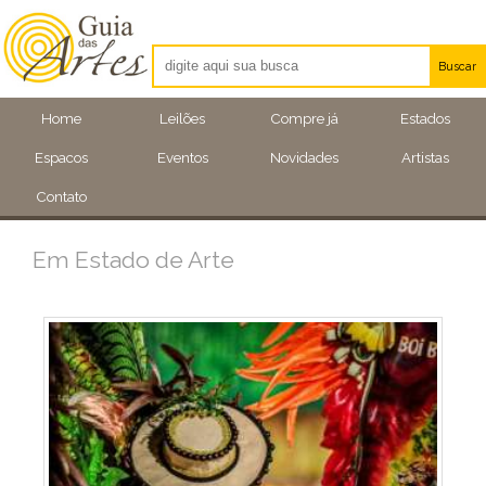
Buscar
Artistas
Home
Leilões
Compre já
Estados
Eventos
Espacos
Eventos
Novidades
Artistas
Locais
Contato
Em Estado de Arte