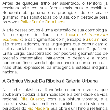
Antes de qualquer trilho ser assentado, o território já
respirava arte em sua forma mais pura e espiritual.
Rondônia abriga uma das produções de cestaria e
grafismo mais sofisticadas do Brasil, com destaque para
os povos
Paiter Suruí
e
Cinta Larga
.
A arte desses povos é uma extensão de sua cosmologia.
A tecelagem de fibras de
tucum
(
Astrocaryum
aculeatum
) e os tingimentos com jenipapo e
urucum
não
são meros adornos, mas linguagens que comunicam o
status social e a conexão com o sagrado. O grafismo
Cinta Larga, caracterizado por padrões geométricos de
precisão matemática, influenciou o design e a moda
contemporânea, sendo hoje reconhecido como uma das
mais altas expressões da inteligência estética indígena
nacional.
A Crônica Visual: Da Ribeira à Galeria Urbana
Nas artes plásticas, Rondônia encontrou vozes que
souberam traduzir a luminosidade e a densidade da vida
regional.
Rita Queiroz
, com sua pintura vibrante, é a
cronista visual das mulheres ribeirinhas e da vida nos
beiradões do
Rio Madeira
. Sua obra é um hino à resiliência