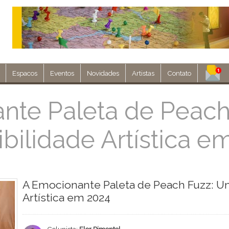
Espacos
Eventos
Novidades
Artistas
Contato
Assine nosso 
nte Paleta de Peac
bilidade Artística e
Env
A Emocionante Paleta de Peach Fuzz: U
Artística em 2024