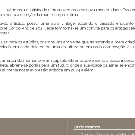
.
, nutrimos a criatividade e promovemos uma nova modernidade. Essa cor,
ecimento e nutrição da mente, corpo e alma.
texto artístico, possui uma aura vintage, ecoando o passado enquant
ne Cor do Ano de 2024, este tom torna-se um convite para os artistas cele
obras.
Fuzz para os estúdios, criamos um ambiente que transcende a mera criaçã
ncelada, em cada detalhe de uma escultura ou em cada composição visua
 uma cor do momento; é um capítulo vibrante que encerra a busca incessante
aleta, abrem-se portas para um futuro onde a suavidade da alma se encon
 e alimenta nossa expressão artística em 2024 e além.
Onde estamos
Rua dos Andradas, n.240, sl.8