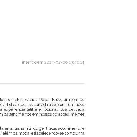
inserido em 2024-02-06 19:46:14
e a simples estética: Peach Fuzz, um tom de
 artística que nos convida a explorar um novo
experiência tátil e emocional. Sua delicada
m os sentimentos em nossos corações, mentes
ranja, transmitindo gentileza, acolhimento e
vai além da moda, estabelecendo-se como uma