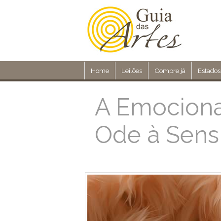
Home
Leilões
Compre já
Estados
A Emociona
Ode à Sensi