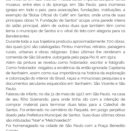
museus, entre eles o do Ipiranga, em São Paulo, para inúmeras
igrejas em todo o país, para associações, fundações, instituições, a
exemplo da "Bolsa Oficial do Café", em Santos, onde uma de suas
principais obras "A Fundação de Santos" ocupa uma parede inteira
do salão principal, além de outras duas que também têm como
tema o município de Santos e o vitral do teto com alegoria para os
Bandeirantes.
Durante toda a sua trajetória produziu aproximadamente 700 obras,
das quais 500 são catalogadas. Pintou marinhas, retratos, paisagens
rurais, urbanas e obras religiosas. Estas últimas lhe renderam a
comenda de São Silvestre, outorgada pelo papa Pio XI, em 1924.
Além da pintura se revelou como historiador, escritor e fotógrafo.
Como historiador, resgatou a existência da então ignorada Capitania
de Itanhaém, assim como sua importância na história da exploração
e colonização do interior do Brasil, raças a minuciosas pesquisas a a
documentos seculares esquecidos em Itanhaém, São Vicente e São
Paulo.
Faleceu de infarto, no dia 31 de maio de 1927, em São Paulo, na casa
de seu filho Sizenando, para onde tinha ido com a intenção de
comprar material para terminar duas telas para a Catedral de
Santos. Foi enterrado no cemitério do Paquetá, em jazigo perpétuo
doado pela Prefeitura Municipal de Santos. Suas duas últimas obras
são intituladas "Noé" e "Melchisedech".
Foi homenageado na cidade de São Paulo com a Praça Benedito
Calixto.