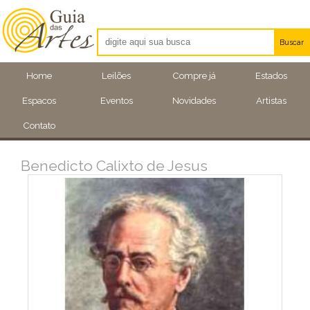
Buscar
Artistas
Home
Leilões
Compre já
Estados
Eventos
Espacos
Eventos
Novidades
Artistas
Locais
Contato
Benedicto Calixto de Jesus