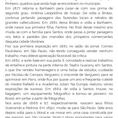
Pinheiro, quadros que ainda hoje se encontram no município.
Em 1877 retorna a Itanhaém para casar-se com sua prima de
segundo grau, Antônia Leopoldina de Araújo. De volta a Brotas,
continua pintando paisagens das fazendas locais e retratos de
grandes cafeicultores. Em 1881 deixa Brotas e volta a Itanhaém,
onde nasce sua primeira filha, Fantina. No final desse mesmo ano
muda-se com a família para Santos, onde passa a pintar paisagens
nos tetos e paredes das mansões dos prósperos comerciantes
daquela cidade litorânea.
Fez sua primeira exposição em 1881 no salão do jornal Correio
Paulistano, em São Paulo, não tendo conseguido vender nenhum
trabalho, mas obteve apreciação favorável da crítica.
Em 1882, a sorte bate em sua porta. É convidado a realizar trabalhos
de entalhe e pintura na parte interna do Teatro Guarany, em Santos,
o que lhe rendeu homenagens e uma bolsa de estudos, custeada
por Nicolau de Campos Vergueiro, o Visconde de Vergueiro, para se
aprimorar em Paris, onde fica por quase um ano e frequenta o ateliê
do mestre Rafaelli e a Academia Julian. Na Europa, realizou várias
exposições de sucesso. Em 1884, de volta à Santos, trouxe, na
bagagem, um equipamento fotográfico e tornou-se pioneiro, no
Brasil, em pintar a partir de fotografias.
Nos anos de 1886 e 87, respectivamente, nascem seus filhos
Sizenando e Pedrina. Em 1890, muda-se para São Paulo. Sete anos
depois volta para o litoral e vai morar em uma casa construída por
ele mesmo, em São Vicente. Produz obras importantes para vários