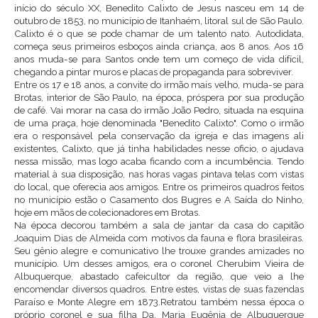
início do século XX, Benedito Calixto de Jesus nasceu em 14 de
outubro de 1853, no município de Itanhaém, litoral sul de São Paulo.
Calixto é o que se pode chamar de um talento nato. Autodidata,
começa seus primeiros esboços ainda criança, aos 8 anos. Aos 16
anos muda-se para Santos onde tem um começo de vida difícil,
chegando a pintar muros e placas de propaganda para sobreviver.
Entre os 17 e 18 anos, a convite do irmão mais velho, muda-se para
Brotas, interior de São Paulo, na época, próspera por sua produção
de café. Vai morar na casa do irmão João Pedro, situada na esquina
de uma praça, hoje denominada "Benedito Calixto". Como o irmão
era o responsável pela conservação da igreja e das imagens ali
existentes, Calixto, que já tinha habilidades nesse oficio, o ajudava
nessa missão, mas logo acaba ficando com a incumbência. Tendo
material à sua disposição, nas horas vagas pintava telas com vistas
do local, que oferecia aos amigos. Entre os primeiros quadros feitos
no município estão o Casamento dos Bugres e A Saída do Ninho,
hoje em mãos de colecionadores em Brotas.
Na época decorou também a sala de jantar da casa do capitão
Joaquim Dias de Almeida com motivos da fauna e flora brasileiras.
Seu gênio alegre e comunicativo lhe trouxe grandes amizades no
município. Um desses amigos, era o coronel Cherubim Vieira de
Albuquerque, abastado cafeicultor da região, que veio a lhe
encomendar diversos quadros. Entre estes, vistas de suas fazendas
Paraíso e Monte Alegre em 1873.Retratou também nessa época o
próprio coronel e sua filha Da. Maria Eugênia de Albuquerque