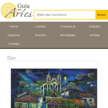
Buscar
Artistas
Home
Leilões
Compre já
Estados
Eventos
Espacos
Eventos
Novidades
Artistas
Locais
Contato
Bax