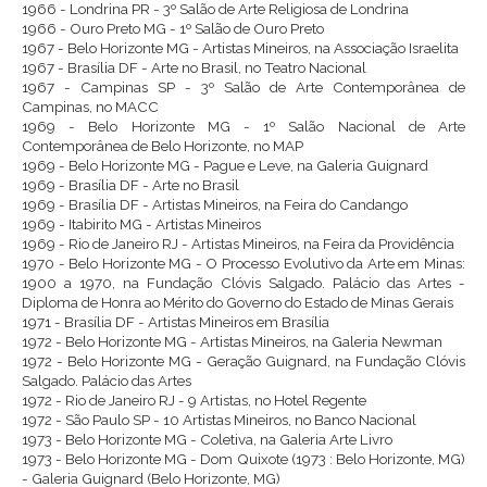
1966 - Londrina PR - 3º Salão de Arte Religiosa de Londrina
1966 - Ouro Preto MG - 1º Salão de Ouro Preto
1967 - Belo Horizonte MG - Artistas Mineiros, na Associação Israelita
1967 - Brasília DF - Arte no Brasil, no Teatro Nacional
1967 - Campinas SP - 3º Salão de Arte Contemporânea de
Campinas, no MACC
1969 - Belo Horizonte MG - 1º Salão Nacional de Arte
Contemporânea de Belo Horizonte, no MAP
1969 - Belo Horizonte MG - Pague e Leve, na Galeria Guignard
1969 - Brasília DF - Arte no Brasil
1969 - Brasília DF - Artistas Mineiros, na Feira do Candango
1969 - Itabirito MG - Artistas Mineiros
1969 - Rio de Janeiro RJ - Artistas Mineiros, na Feira da Providência
1970 - Belo Horizonte MG - O Processo Evolutivo da Arte em Minas:
1900 a 1970, na Fundação Clóvis Salgado. Palácio das Artes -
Diploma de Honra ao Mérito do Governo do Estado de Minas Gerais
1971 - Brasília DF - Artistas Mineiros em Brasília
1972 - Belo Horizonte MG - Artistas Mineiros, na Galeria Newman
1972 - Belo Horizonte MG - Geração Guignard, na Fundação Clóvis
Salgado. Palácio das Artes
1972 - Rio de Janeiro RJ - 9 Artistas, no Hotel Regente
1972 - São Paulo SP - 10 Artistas Mineiros, no Banco Nacional
1973 - Belo Horizonte MG - Coletiva, na Galeria Arte Livro
1973 - Belo Horizonte MG - Dom Quixote (1973 : Belo Horizonte, MG)
- Galeria Guignard (Belo Horizonte, MG)