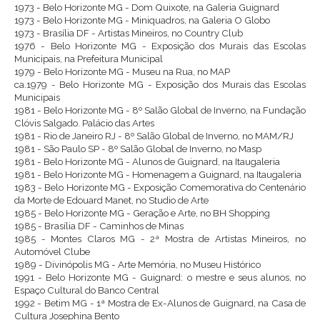
1973 - Belo Horizonte MG - Dom Quixote, na Galeria Guignard
1973 - Belo Horizonte MG - Miniquadros, na Galeria O Globo
1973 - Brasília DF - Artistas Mineiros, no Country Club
1976 - Belo Horizonte MG - Exposição dos Murais das Escolas
Municipais, na Prefeitura Municipal
1979 - Belo Horizonte MG - Museu na Rua, no MAP
ca.1979 - Belo Horizonte MG - Exposição dos Murais das Escolas
Municipais
1981 - Belo Horizonte MG - 8º Salão Global de Inverno, na Fundação
Clóvis Salgado. Palácio das Artes
1981 - Rio de Janeiro RJ - 8º Salão Global de Inverno, no MAM/RJ
1981 - São Paulo SP - 8º Salão Global de Inverno, no Masp
1981 - Belo Horizonte MG - Alunos de Guignard, na Itaugaleria
1981 - Belo Horizonte MG - Homenagem a Guignard, na Itaugaleria
1983 - Belo Horizonte MG - Exposição Comemorativa do Centenário
da Morte de Edouard Manet, no Studio de Arte
1985 - Belo Horizonte MG - Geração e Arte, no BH Shopping
1985 - Brasília DF - Caminhos de Minas
1985 - Montes Claros MG - 2ª Mostra de Artistas Mineiros, no
Automóvel Clube
1989 - Divinópolis MG - Arte Memória, no Museu Histórico
1991 - Belo Horizonte MG - Guignard: o mestre e seus alunos, no
Espaço Cultural do Banco Central
1992 - Betim MG - 1ª Mostra de Ex-Alunos de Guignard, na Casa de
Cultura Josephina Bento