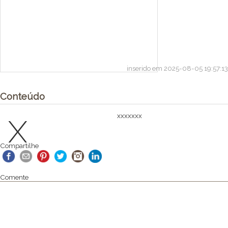
inserido em 2025-08-05 19:57:13
Conteúdo
x
xxxxxxx
Compartilhe
Comente