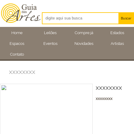
Buscar
Artistas
Home
Leilões
Compre já
Estados
Eventos
Espacos
Eventos
Novidades
Artistas
Locais
Contato
xxxxxxxx
xxxxxxxx
xxxxxxxx