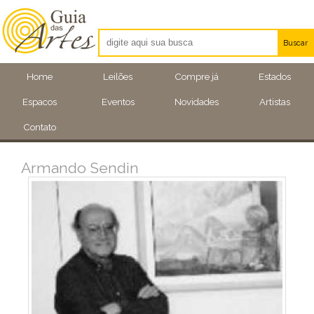
Buscar
Artistas
Home
Leilões
Compre já
Estados
Eventos
Espacos
Eventos
Novidades
Artistas
Locais
Contato
Armando Sendin