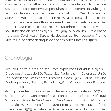
suas viagens, trabalha com Gensoli na Manufatura Nacional de
Sevres, França, e desenvolve pesquisas com o ceramista Zuloaga e
técnicas de cerâmica de origem oriental com Guardiola e com
Gonzalez-Marti, na Espanha. Entre 1954 e 1964, dá cursos de
pintura, cerâmica, escultura e desenho em seu estúdio, em São
Paulo. Nessa mesma cidade, realiza sua primeira mostra individual,
no Clube dos Artistas em 1960. Em 1965, publica um livro didático
intitulado
Cerâmica Artística
. Na década de 80, recebe o Prêmio
Ribeiro Couto como destaque do ano em Artes Plásticas (1982).
Cronologia
Realizou, entre outras, as seguintes exposições individuais: 1960 –
Clube dos Artistas de São Paulo, São Paulo. 1974 – Galeria da União
Pan Americana, Washington, Estados Unidos. 1978 – Museu de Arte
Contemporânea, Sevilha, Espanha. 1981 – Galerie Liliane François,
Paris, França.
Participou, entre outras, das seguintes exposições coletivas: 1967 – 1º
Salão de Arte Contemporânea, Santos, SP, prêmio Prefeitura
Municipal; Salão de São Caetano, São Caetano do Sul, SP, prêmio
aquisição. 1968 – 2º Salão de Ouro Preto, Ouro Preto, MG, prêmio
Hidrominas. 1969 – Salão de Arte da Pinacoteca do Estado, São