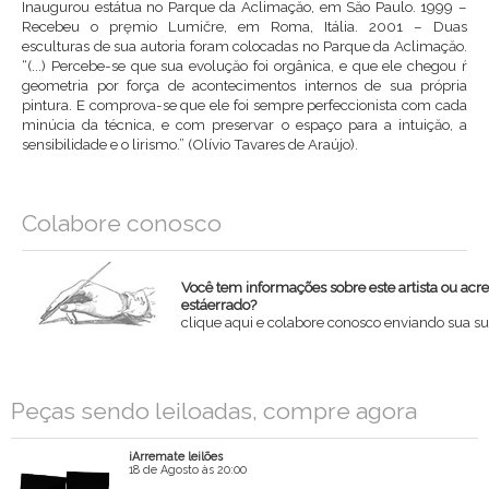
Inaugurou estátua no Parque da Aclimaçăo, em Săo Paulo. 1999 –
Recebeu o pręmio Lumičre, em Roma, Itália. 2001 – Duas
esculturas de sua autoria foram colocadas no Parque da Aclimaçăo.
“(...) Percebe-se que sua evoluçăo foi orgânica, e que ele chegou ŕ
geometria por força de acontecimentos internos de sua própria
pintura. E comprova-se que ele foi sempre perfeccionista com cada
minúcia da técnica, e com preservar o espaço para a intuiçăo, a
sensibilidade e o lirismo.” (Olívio Tavares de Araújo).
Colabore conosco
Você tem informações sobre este artista ou acr
estáerrado?
clique aqui e colabore conosco enviando sua su
Nome
Peças sendo leiloadas, compre agora
Email
iArremate leilões
Mensagem
18 de Agosto às 20:00