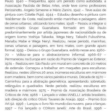
Paulo. 1940 – Frequentou, após um período como autodidata, a
Associaçăo Paulista de Belas Artes, onde teve como professores
Perissinotto, Angelo Simeone e Mário Zanini. 1942 – Teve aulas de
pintura com Colette Pujol. 1944 – Estudou desenho e pintura com
Waldemar da Costa, realizando entăo marinhas e paisagens, além
de cenas urbanas, utilizando tons mates. 1948 – Passou a integrar o
recém-criado Grupo Guanabara, formado em Săo Paulo
predominantemente por artista japoneses de nacionalidade ou de
origem (como Yoshiya Takaoka, Wega Nery, Takashi Fukushima,
Manabu Mabe e Wega Nery). Realizou, nesse período, marinhas,
cenas urbanas e paisagens, em tons mates, com grande apuro
formal. 1959 – Deixou o Grupo Guanabara, extinto nesse ano. 1960-
70 – Voltou-se para o abstracionismo informal. 1966-67 –
Permaneceu na Europa em razăo do Pręmio de Viagem ao Exterior.
1974 – Realizou em Săo Paulo um mural em concreto de 20 metros
de extensăo. Começou a trabalhar em maquetes para esculturas.
Realizou, nestes últimos 26 anos, inúmeras esculturas em mármore
e em madeira, bem como vários painéis e murais. Década de 1970 –
Caminhou para a abstraçăo geométrica, apresentando, sobretudo,
retângulos e quadrados. Neste período, realizou esculturas em
madeira e mármore. 1975 – Pręmio da Associaçăo Brasileira de
Críticos de Arte. 1988 – Lançado o vídeo IANELLI: artista brasileiro,
sob direçăo do crítico Olívio Tavares de Araújo. 1992 – Pręmio Eco
Art 92. 1996 – Lançou o livro No mundo das nuvens, para crianças.
1997 – Foi lançado o CDRom Ianelli: Arte do Brasil. 1998 –