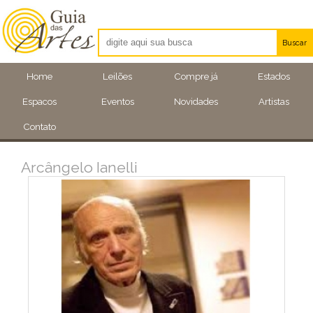
Buscar
Artistas
Home
Leilões
Compre já
Estados
Eventos
Espacos
Eventos
Novidades
Artistas
Locais
Contato
Arcângelo Ianelli