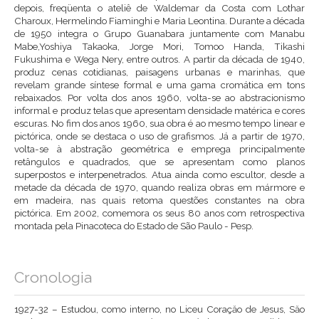
depois, freqüenta o ateliê de Waldemar da Costa com Lothar
Charoux, Hermelindo Fiaminghi e Maria Leontina. Durante a década
de 1950 integra o Grupo Guanabara juntamente com Manabu
Mabe,Yoshiya Takaoka, Jorge Mori, Tomoo Handa, Tikashi
Fukushima e Wega Nery, entre outros. A partir da década de 1940,
produz cenas cotidianas, paisagens urbanas e marinhas, que
revelam grande síntese formal e uma gama cromática em tons
rebaixados. Por volta dos anos 1960, volta-se ao abstracionismo
informal e produz telas que apresentam densidade matérica e cores
escuras. No fim dos anos 1960, sua obra é ao mesmo tempo linear e
pictórica, onde se destaca o uso de grafismos. Já a partir de 1970,
volta-se à abstração geométrica e emprega principalmente
retângulos e quadrados, que se apresentam como planos
superpostos e interpenetrados. Atua ainda como escultor, desde a
metade da década de 1970, quando realiza obras em mármore e
em madeira, nas quais retoma questões constantes na obra
pictórica. Em 2002, comemora os seus 80 anos com retrospectiva
montada pela Pinacoteca do Estado de São Paulo - Pesp.
Cronologia
1927-32 – Estudou, como interno, no Liceu Coraçăo de Jesus, Săo