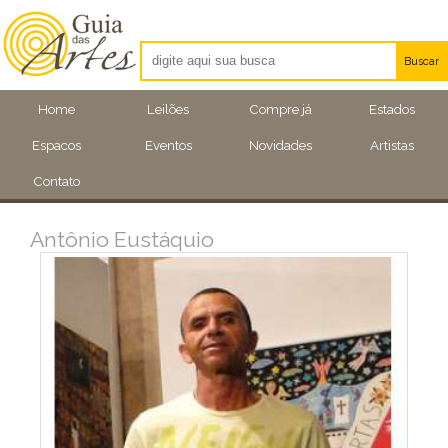
Buscar
Artistas
Home
Leilões
Compre já
Estados
Eventos
Espacos
Eventos
Novidades
Artistas
Locais
Contato
Antônio Eustáquio