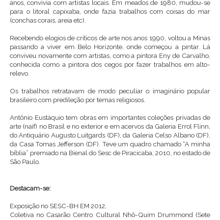
anos, convivia com artistas locais. Em meados de 1980, mudou-se
para o litoral capixaba, onde fazia trabalhos com coisas do mar
(conchas corais, areia etc).
Recebendo elogios de críticos de arte nos anos 1990, voltou a Minas
passando a viver em Belo Horizonte, onde começou a pintar. Lá
conviveu novamente com artistas, como a pintora Eny de Carvalho,
conhecida como a pintora dos cegos por fazer trabalhos em alto-
relevo.
Os trabalhos retratavam de modo peculiar o imaginário popular
brasileiro com predileção por temas religiosos.
Antônio Eustáquio tem obras em importantes coleções privadas de
arte (naif) no Brasil e no exterior e em acervos da Galeria Errol Flinn,
do Antiquário Augusto Luitgards (DF), da Galeria Celso Albano (DF),
da Casa Tomas Jefferson (DF). Teve um quadro chamado “A minha
bíblia” premiado na Bienal do Sesc de Piracicaba, 2010, no estado de
São Paulo.
Destacam-se:
Exposição no SESC-BH EM 2012,
Coletiva no Casarão Centro Cultural Nhô-Quim Drummond (Sete