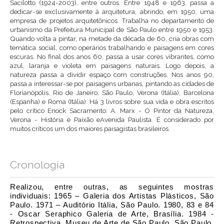
Sacilotto (1924-2003), entre outros. Entre 1948 e 1963, passa a
dedicar-se exclusivamente à arquitetura, abrindo, em 1950, uma
empresa de projetos arquitetônicos. Trabalha no departamento de
urbanismo da Prefeitura Municipal de São Paulo entre 1950 e 1953.
Quando volta a pintar, na metade da década de 60, cria obras com
temática social, como operários trabalhando e paisagens em cores
escuras. No final dos anos 60, passa a usar cores vibrantes, como
azul, laranja e violeta em paisagens naturais. Logo depois, a
natureza passa a dividir espaço com construções. Nos anos 90,
passa a interessar-se por paisagens urbanas, pintando as cidades de
Florianópolis, Rio de Janeiro, São Paulo, Verona (Itália), Barcelona
(Espanha) e Roma (Itália). Há 3 livros sobre sua vida e obra escritos
pelo crítico Enock Sacramento: A. Marx - O Pintor da Natureza,
Verona - História e Paixão eAvenida Paulista. É considerado por
muitos críticos um dos maiores paisagistas brasileiros.
Cronologia
Realizou, entre outras, as seguintes mostras
individuais:
1965 – Galeria dos Artistas Plásticos, São
Paulo.
1971 – Auditório Itália, São Paulo.
1980, 83 e 84
- Oscar Seraphico Galeria de Arte, Brasília.
1984 -
Retrospectiva, Museu de Arte de São Paulo, São Paulo.