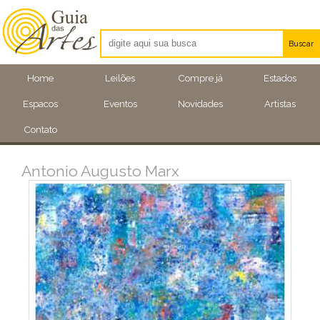
Buscar
Artistas
Home
Leilões
Compre já
Estados
Eventos
Espacos
Eventos
Novidades
Artistas
Locais
Contato
Antonio Augusto Marx