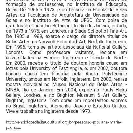
formação de professores, no Instituto de Educação,
Goiás. De 1966 a 1973, é professora na Escola de Belas
Artes da Faculdade de Arquitetura da Universidade de
Goiás e no Instituto de Arte da UFGO. Com bolsa de
estudos do Conselho Britânico do Rio de Janeiro, estuda,
de 1973 a 1975, em Londres, na Slade School of Fine Art.
De 1985 a 1989, exerce o cargo de diretora titular de
Belas Artes na Norwich School of Art, Norfolk, Inglaterra.
Em 1996, torna-se artista associada da National Gallery,
Londres. Como professora visitante, leciona em
universidades na Escócia, Inglaterra e Irlanda do Norte.
Em 2000, recebe o título de doutora honoris causa em
letras pela University of East Anglia, e, em 2002, doutora
honoris causa em filosofia pela Anglia Pulytechnic
University, ambas em Norfolk, Inglaterra. Em 2000, realiza
mostra individual no
Museu Nacional de Belas Artes -
MNBA
, Rio de Janeiro. Em 2004, expõe no Purdy Hicks
Gallery, Londres, e no Brighton Museum & Art Gallery,
Brighton, Inglaterra. Tem obras em importantes acervos
no Brasil, Inglaterra, Alemanha, Japão e Estados Unidos.
Vive e trabalha na Inglaterra desde 1973.
http://enciclopedia.itaucultural.org.br/pessoa10496/ana-maria-
pacheco