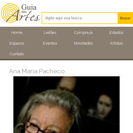
Buscar
Artistas
Home
Leilões
Compre já
Estados
Eventos
Espacos
Eventos
Novidades
Artistas
Locais
Contato
Ana Maria Pacheco