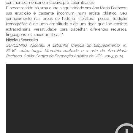
continente americano, inclusive pré-colombianas.
E nesse sentido há uma outra singularidade em Ana Maria Pacheco:
sua erudição é bastante incomum num artista plástico. Seu
conhecimento nas áreas de história, literatura, poesia, tradição
iconográfica é de uma amplitude e de um rigor que lhe confere
extraordinária versatilidade para trabalhar diferentes recursos,
linguagens e sintaxes artísticas. "
Nicolau Sevcenko
SEVCENKO, Nicolau. A Estranha Ciência do Esquecimento. In:
SILVA, Jofre (org.). Memória roubada e a arte de Ana Maria
Pacheco. Goiás: Centro de Formação Artística da UEG, 2003. p. 14.