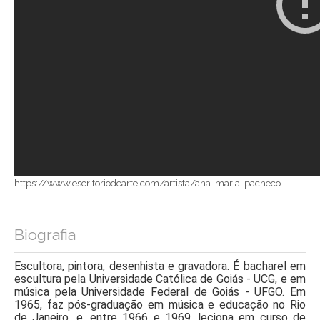
https://www.escritoriodearte.com/artista/ana-maria-pacheco
Biografia
Escultora, pintora, desenhista e gravadora. É bacharel em
escultura pela Universidade Católica de Goiás - UCG, e em
música pela Universidade Federal de Goiás - UFGO. Em
1965, faz pós-graduação em música e educação no Rio
de Janeiro, e, entre 1966 e 1969, leciona em curso de