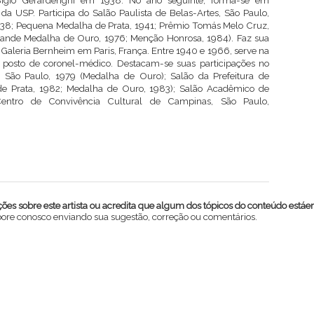
igio Gerardenghi em 1938. No ano seguinte, forma-se em
da USP. Participa do Salão Paulista de Belas-Artes, São Paulo,
938; Pequena Medalha de Prata, 1941; Prêmio Tomás Melo Cruz,
rande Medalha de Ouro, 1976; Menção Honrosa, 1984). Faz sua
 Galeria Bernheim em Paris, França. Entre 1940 e 1966, serve na
o posto de coronel-médico. Destacam-se suas participações no
, São Paulo, 1979 (Medalha de Ouro); Salão da Prefeitura de
de Prata, 1982; Medalha de Ouro, 1983); Salão Acadêmico de
Centro de Convivência Cultural de Campinas, São Paulo,
es sobre este artista ou acredita que algum dos tópicos do conteúdo estáe
abore conosco enviando sua sugestão, correção ou comentários.