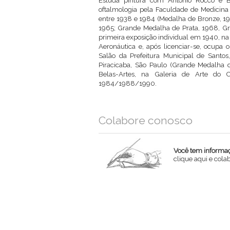
Estuda pintura com Antonio Rocco e B
oftalmologia pela Faculdade de Medicina 
entre 1938 e 1984 (Medalha de Bronze, 1
1965; Grande Medalha de Prata, 1968, G
primeira exposição individual em 1940, na
Aeronáutica e, após licenciar-se, ocupa 
Salão da Prefeitura Municipal de Santos
Piracicaba, São Paulo (Grande Medalha 
Belas-Artes, na Galeria de Arte do 
1984/1988/1990.
Colabore conosco
Você tem informaçõ
clique aqui e col
Nome
Email
Mensagem