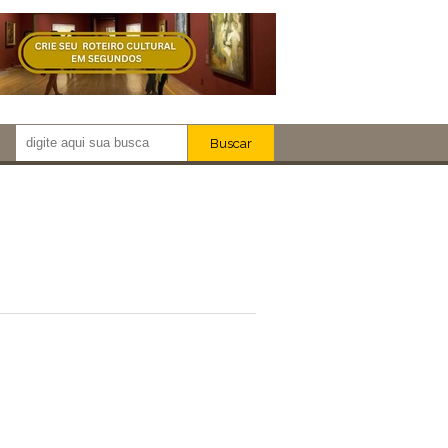
Buscar
Newsletter!
Artistas
Eventos
Locais
iar