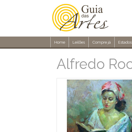
Home
Leilões
Compre já
Estados
Alfredo Ro