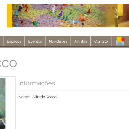
Espacos
Eventos
Novidades
Artistas
Contato
Assine nosso 
cco
Env
Informações
Nome:
Alfredo Rocco