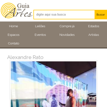
Buscar
Artistas
Home
Leilões
Compre já
Estados
Eventos
Espacos
Eventos
Novidades
Artistas
Locais
Contato
Alexandre Rato