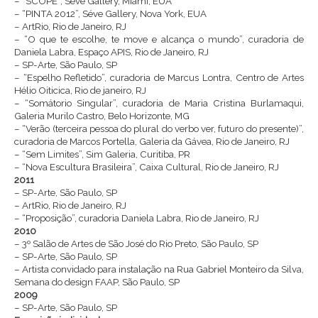
– “SCOPE”, Séve Gallery, Miami, EUA
– “PINTA 2012”, Séve Gallery, Nova York, EUA
– ArtRio, Rio de Janeiro, RJ
– “O que te escolhe, te move e alcança o mundo”, curadoria de
Daniela Labra, Espaço APIS, Rio de Janeiro, RJ
– SP-Arte, São Paulo, SP
– “Espelho Refletido”, curadoria de Marcus Lontra, Centro de Artes
Hélio Oiticica, Rio de janeiro, RJ
– “Somátorio Singular”, curadoria de Maria Cristina Burlamaqui,
Galeria Murilo Castro, Belo Horizonte, MG
– “Verão (terceira pessoa do plural do verbo ver, futuro do presente)”,
curadoria de Marcos Portella, Galeria da Gávea, Rio de Janeiro, RJ
– “Sem Limites”, Sim Galeria, Curitiba, PR
– “Nova Escultura Brasileira”, Caixa Cultural, Rio de Janeiro, RJ
2011
– SP-Arte, São Paulo, SP
– ArtRio, Rio de Janeiro, RJ
– “Proposição”, curadoria Daniela Labra, Rio de Janeiro, RJ
2010
– 3º Salão de Artes de São José do Rio Preto, São Paulo, SP
– SP-Arte, São Paulo, SP
– Artista convidado para instalação na Rua Gabriel Monteiro da Silva,
Semana do design FAAP, São Paulo, SP
2009
– SP-Arte, São Paulo, SP