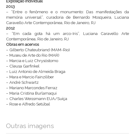
Exposição individual
2013
– “Entre o fenômeno e o monumento: Das manifestações da
memória universal”, curadoria de Bernardo Mosqueira, Luciana
Caravello Arte Contemporânea, Rio de Janeiro, RJ
2012
– “Em cada gota há um arco-Iris”, Luciana Caravello Arte
Contemporânea, Rio de Janeiro, RJ
Obras em acervos
– Gilberto Chateubriand (MAM-Rio)
– Museu de Arte do Rio (MAR)
– Marcia e Luiz Chrysóstomo
– Cleusa Garfinkel
– Luiz Antonio de Almeida Braga
– Mara e Marcio Fainziliber
– André Schwartz
– Mariano Marcondes Ferraz
– Maria Cristina Burlamaqui
– Charles Weissmann EUA/Suíça
– Rose e Alfredo Setúbal
Outras imagens