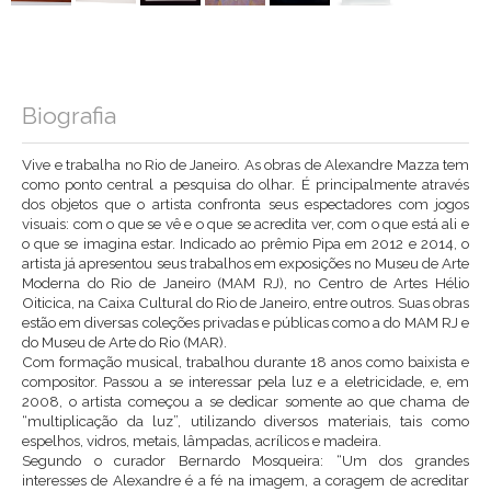
Biografia
Vive e trabalha no Rio de Janeiro. As obras de Alexandre Mazza tem
como ponto central a pesquisa do olhar. É principalmente através
dos objetos que o artista confronta seus espectadores com jogos
visuais: com o que se vê e o que se acredita ver, com o que está ali e
o que se imagina estar. Indicado ao prêmio Pipa em 2012 e 2014, o
artista já apresentou seus trabalhos em exposições no Museu de Arte
Moderna do Rio de Janeiro (MAM RJ), no Centro de Artes Hélio
Oiticica, na Caixa Cultural do Rio de Janeiro, entre outros. Suas obras
estão em diversas coleções privadas e públicas como a do MAM RJ e
do Museu de Arte do Rio (MAR).
Com formação musical, trabalhou durante 18 anos como baixista e
compositor. Passou a se interessar pela luz e a eletricidade, e, em
2008, o artista começou a se dedicar somente ao que chama de
“multiplicação da luz”, utilizando diversos materiais, tais como
espelhos, vidros, metais, lâmpadas, acrílicos e madeira.
Segundo o curador Bernardo Mosqueira: “Um dos grandes
interesses de Alexandre é a fé na imagem, a coragem de acreditar