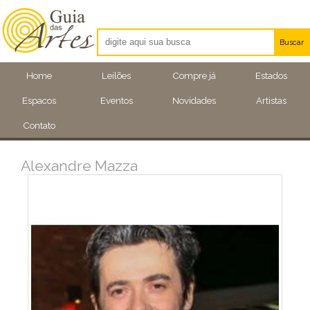
Buscar
Artistas
Home
Leilões
Compre já
Estados
Eventos
Espacos
Eventos
Novidades
Artistas
Locais
Contato
Alexandre Mazza