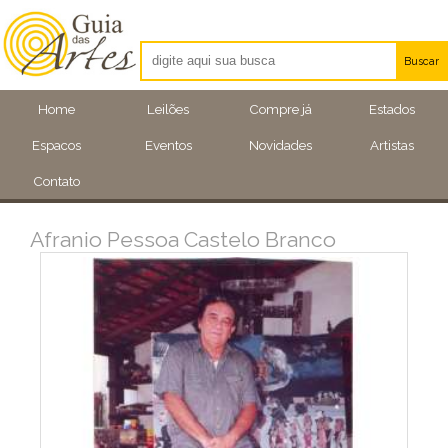
Buscar
Artistas
Home
Leilões
Compre já
Estados
Eventos
Espacos
Eventos
Novidades
Artistas
Locais
Contato
Afranio Pessoa Castelo Branco